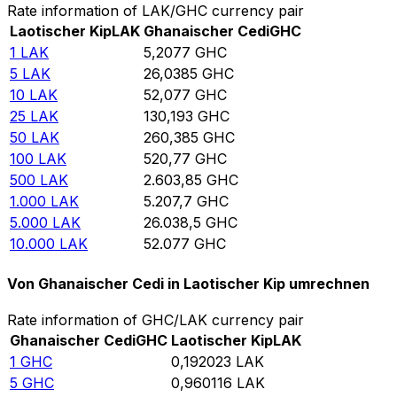
Rate information of LAK/GHC currency pair
Laotischer Kip
LAK
Ghanaischer Cedi
GHC
1
LAK
5,2077
GHC
5
LAK
26,0385
GHC
10
LAK
52,077
GHC
25
LAK
130,193
GHC
50
LAK
260,385
GHC
100
LAK
520,77
GHC
500
LAK
2.603,85
GHC
1.000
LAK
5.207,7
GHC
5.000
LAK
26.038,5
GHC
10.000
LAK
52.077
GHC
Von Ghanaischer Cedi in Laotischer Kip umrechnen
Rate information of GHC/LAK currency pair
Ghanaischer Cedi
GHC
Laotischer Kip
LAK
1
GHC
0,192023
LAK
5
GHC
0,960116
LAK