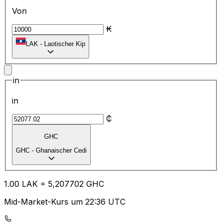
Von
₭
LAK
-
Laotischer Kip
in
in
₵
GHC
GHC
-
Ghanaischer Cedi
1.00
LAK
=
5,
207702
GHC
Mid-Market-Kurs um 22:36 UTC