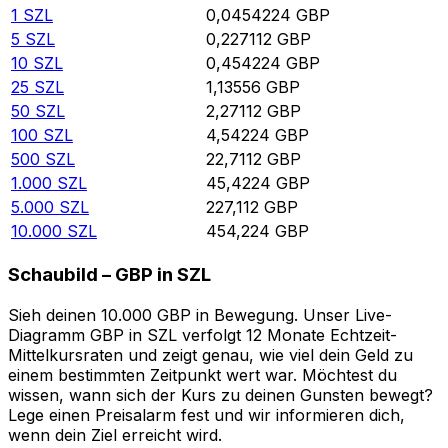
1
SZL
0,0454224
GBP
5
SZL
0,227112
GBP
10
SZL
0,454224
GBP
25
SZL
1,13556
GBP
50
SZL
2,27112
GBP
100
SZL
4,54224
GBP
500
SZL
22,7112
GBP
1.000
SZL
45,4224
GBP
5.000
SZL
227,112
GBP
10.000
SZL
454,224
GBP
Schaubild – GBP in SZL
Sieh deinen 10.000 GBP in Bewegung. Unser Live-
Diagramm GBP in SZL verfolgt 12 Monate Echtzeit-
Mittelkursraten und zeigt genau, wie viel dein Geld zu
einem bestimmten Zeitpunkt wert war. Möchtest du
wissen, wann sich der Kurs zu deinen Gunsten bewegt?
Lege einen Preisalarm fest und wir informieren dich,
wenn dein Ziel erreicht wird.