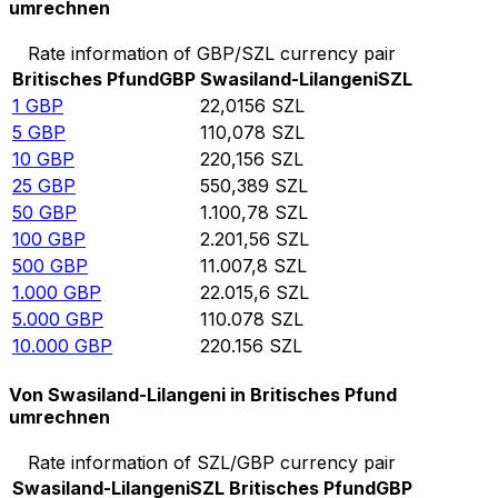
umrechnen
Rate information of GBP/SZL currency pair
Britisches Pfund
GBP
Swasiland-Lilangeni
SZL
1
GBP
22,0156
SZL
5
GBP
110,078
SZL
10
GBP
220,156
SZL
25
GBP
550,389
SZL
50
GBP
1.100,78
SZL
100
GBP
2.201,56
SZL
500
GBP
11.007,8
SZL
1.000
GBP
22.015,6
SZL
5.000
GBP
110.078
SZL
10.000
GBP
220.156
SZL
Von Swasiland-Lilangeni in Britisches Pfund
umrechnen
Rate information of SZL/GBP currency pair
Swasiland-Lilangeni
SZL
Britisches Pfund
GBP