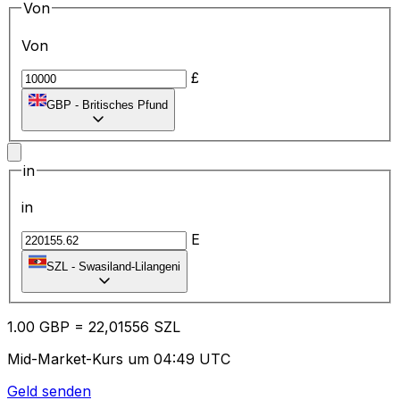
Von
Von
£
GBP
-
Britisches Pfund
in
in
E
SZL
-
Swasiland-Lilangeni
1.00
GBP
=
22
,01556
SZL
Mid-Market-Kurs um 04:49 UTC
Geld senden