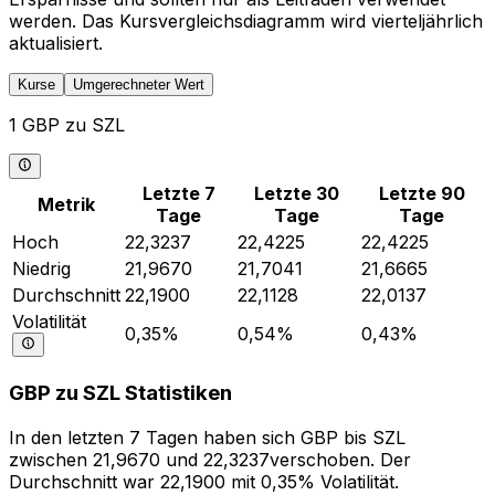
werden. Das Kursvergleichsdiagramm wird vierteljährlich
aktualisiert.
Kurse
Umgerechneter Wert
1 GBP zu SZL
Letzte 7
Letzte 30
Letzte 90
Metrik
Tage
Tage
Tage
Hoch
22,3237
22,4225
22,4225
Niedrig
21,9670
21,7041
21,6665
Durchschnitt
22,1900
22,1128
22,0137
Volatilität
0,35%
0,54%
0,43%
GBP zu SZL Statistiken
In den letzten 7 Tagen haben sich GBP bis SZL
zwischen 21,9670 und 22,3237verschoben. Der
Durchschnitt war 22,1900 mit 0,35% Volatilität.