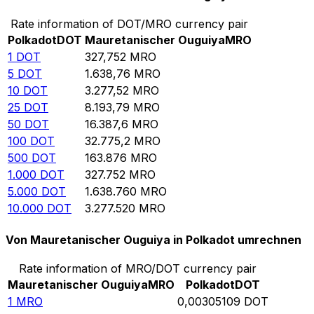
Rate information of DOT/MRO currency pair
Polkadot
DOT
Mauretanischer Ouguiya
MRO
1
DOT
327,752
MRO
5
DOT
1.638,76
MRO
10
DOT
3.277,52
MRO
25
DOT
8.193,79
MRO
50
DOT
16.387,6
MRO
100
DOT
32.775,2
MRO
500
DOT
163.876
MRO
1.000
DOT
327.752
MRO
5.000
DOT
1.638.760
MRO
10.000
DOT
3.277.520
MRO
Von Mauretanischer Ouguiya in Polkadot umrechnen
Rate information of MRO/DOT currency pair
Mauretanischer Ouguiya
MRO
Polkadot
DOT
1
MRO
0,00305109
DOT