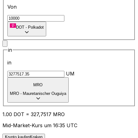
Von
DOT
-
Polkadot
in
in
UM
MRO
MRO
-
Mauretanischer Ouguiya
1.00
DOT
=
32
7,7517
MRO
Mid-Market-Kurs um 16:35 UTC
Krypto kaufenKraken