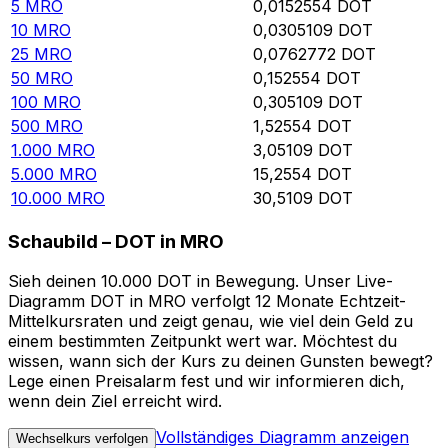
5
MRO
0,0152554
DOT
10
MRO
0,0305109
DOT
25
MRO
0,0762772
DOT
50
MRO
0,152554
DOT
100
MRO
0,305109
DOT
500
MRO
1,52554
DOT
1.000
MRO
3,05109
DOT
5.000
MRO
15,2554
DOT
10.000
MRO
30,5109
DOT
Schaubild – DOT in MRO
Sieh deinen 10.000 DOT in Bewegung. Unser Live-
Diagramm DOT in MRO verfolgt 12 Monate Echtzeit-
Mittelkursraten und zeigt genau, wie viel dein Geld zu
einem bestimmten Zeitpunkt wert war. Möchtest du
wissen, wann sich der Kurs zu deinen Gunsten bewegt?
Lege einen Preisalarm fest und wir informieren dich,
wenn dein Ziel erreicht wird.
Vollständiges Diagramm anzeigen
Wechselkurs verfolgen