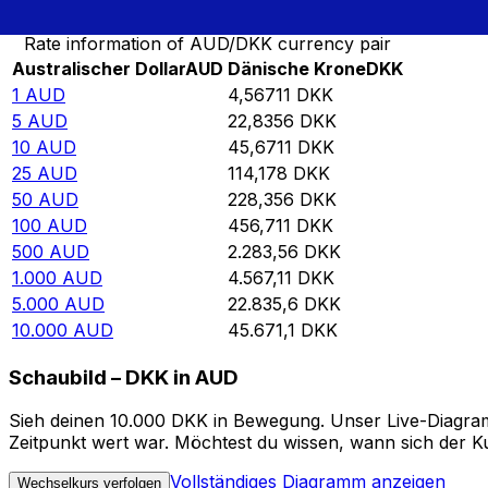
Rate information of AUD/DKK currency pair
Australischer Dollar
AUD
Dänische Krone
DKK
1
AUD
4,56711
DKK
5
AUD
22,8356
DKK
10
AUD
45,6711
DKK
25
AUD
114,178
DKK
50
AUD
228,356
DKK
100
AUD
456,711
DKK
500
AUD
2.283,56
DKK
1.000
AUD
4.567,11
DKK
5.000
AUD
22.835,6
DKK
10.000
AUD
45.671,1
DKK
Schaubild – DKK in AUD
Sieh deinen 10.000 DKK in Bewegung. Unser Live-Diagramm
Zeitpunkt wert war. Möchtest du wissen, wann sich der Ku
Vollständiges Diagramm anzeigen
Wechselkurs verfolgen