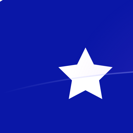
DKK zu AUD heutige Wechselkurse
Von Dänische Krone in Australischer Dollar umrechnen
Rate information of DKK/AUD currency pair
Dänische Krone
DKK
Australischer Dollar
AUD
1
DKK
0,218957
AUD
5
DKK
1,09478
AUD
10
DKK
2,18957
AUD
25
DKK
5,47392
AUD
50
DKK
10,9478
AUD
100
DKK
21,8957
AUD
500
DKK
109,478
AUD
1.000
DKK
218,957
AUD
5.000
DKK
1.094,78
AUD
10.000
DKK
2.189,57
AUD
Von Australischer Dollar in Dänische Krone umrechnen