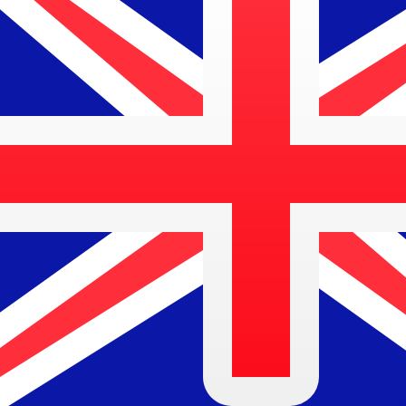
$
AUD
-
Australischer Dollar
1.00
DKK
=
0,
218956
AUD
Mid-Market-Kurs um 14:02 UTC
Geld senden
Sprechen Sie noch heute mit einem Währungsexperten.
Termin für ein Gespräch vereinbaren
Wir verwenden den Mittelkurs für unseren Umrechner. D
Wusstest du, dass du mit Xe Geld ins Ausland schicken k
Melde dich noch heute an