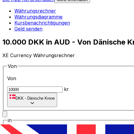
Währungsrechner
Währungsdiagramme
Kursbenachrichtigungen
Geld senden
10.000 DKK in AUD - Von Dänische Kr
XE Currency Währungsrechner
Von
Von
kr
DKK
-
Dänische Krone
in
in