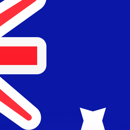
Wir schlagen Konkurrenzkurse.
ies dient nur zu Informationszwecken. Diesen Kurs erhalt
annst?