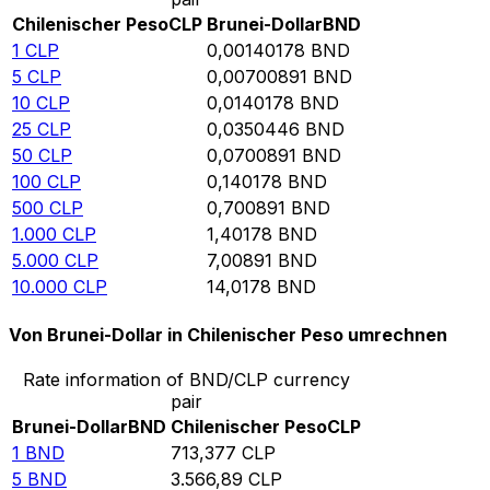
Chilenischer Peso
CLP
Brunei-Dollar
BND
1
CLP
0,00140178
BND
5
CLP
0,00700891
BND
10
CLP
0,0140178
BND
25
CLP
0,0350446
BND
50
CLP
0,0700891
BND
100
CLP
0,140178
BND
500
CLP
0,700891
BND
1.000
CLP
1,40178
BND
5.000
CLP
7,00891
BND
10.000
CLP
14,0178
BND
Von Brunei-Dollar in Chilenischer Peso umrechnen
Rate information of BND/CLP currency
pair
Brunei-Dollar
BND
Chilenischer Peso
CLP
1
BND
713,377
CLP
5
BND
3.566,89
CLP