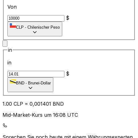
Von
$
CLP
-
Chilenischer Peso
in
in
$
BND
-
Brunei-Dollar
1.00
CLP
=
0,
001401
BND
Mid-Market-Kurs um 16:08 UTC
Sprechen Sie noch heute mit einem Währungsexperten.