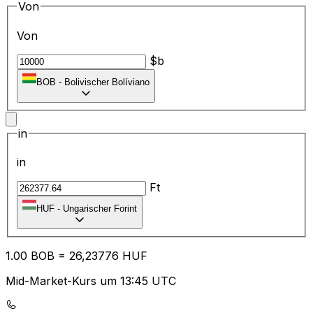
Von
Von
$b
BOB
-
Bolivischer Bolíviano
in
in
Ft
HUF
-
Ungarischer Forint
1.00
BOB
=
26
,23776
HUF
Mid-Market-Kurs um 13:45 UTC