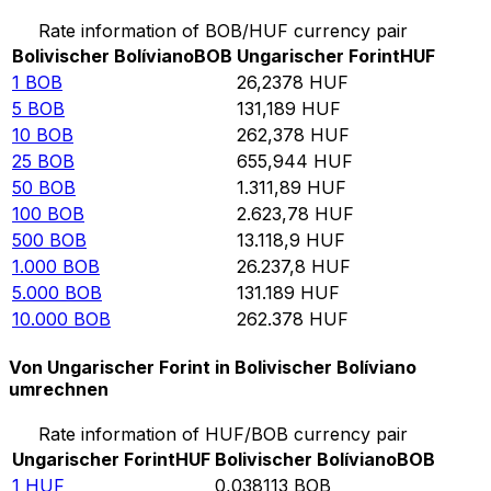
Rate information of BOB/HUF currency pair
Bolivischer Bolíviano
BOB
Ungarischer Forint
HUF
1
BOB
26,2378
HUF
5
BOB
131,189
HUF
10
BOB
262,378
HUF
25
BOB
655,944
HUF
50
BOB
1.311,89
HUF
100
BOB
2.623,78
HUF
500
BOB
13.118,9
HUF
1.000
BOB
26.237,8
HUF
5.000
BOB
131.189
HUF
10.000
BOB
262.378
HUF
Von Ungarischer Forint in Bolivischer Bolíviano
umrechnen
Rate information of HUF/BOB currency pair
Ungarischer Forint
HUF
Bolivischer Bolíviano
BOB
1
HUF
0,038113
BOB