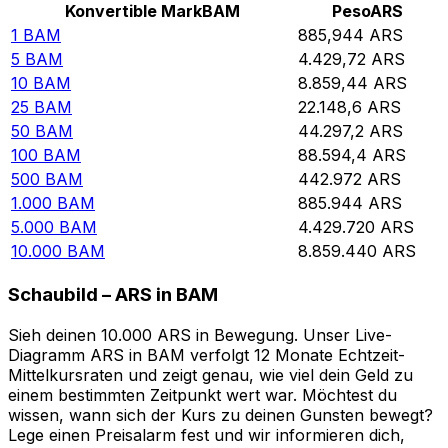
Konvertible Mark
BAM
Peso
ARS
1
BAM
885,944
ARS
5
BAM
4.429,72
ARS
10
BAM
8.859,44
ARS
25
BAM
22.148,6
ARS
50
BAM
44.297,2
ARS
100
BAM
88.594,4
ARS
500
BAM
442.972
ARS
1.000
BAM
885.944
ARS
5.000
BAM
4.429.720
ARS
10.000
BAM
8.859.440
ARS
Schaubild – ARS in BAM
Sieh deinen 10.000 ARS in Bewegung. Unser Live-
Diagramm ARS in BAM verfolgt 12 Monate Echtzeit-
Mittelkursraten und zeigt genau, wie viel dein Geld zu
einem bestimmten Zeitpunkt wert war. Möchtest du
wissen, wann sich der Kurs zu deinen Gunsten bewegt?
Lege einen Preisalarm fest und wir informieren dich,