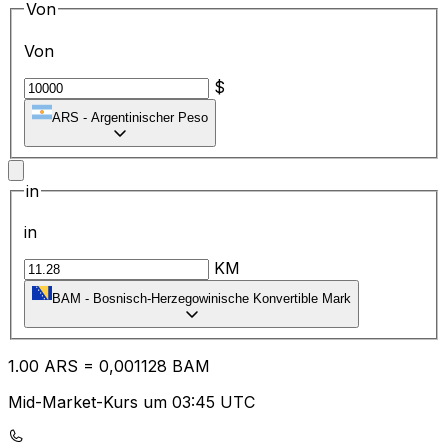
Von
Von
$
ARS
-
Argentinischer Peso
in
in
KM
BAM
-
Bosnisch-Herzegowinische Konvertible Mark
1.00
ARS
=
0,
001128
BAM
Mid-Market-Kurs um 03:45 UTC