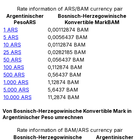
Rate information of ARS/BAM currency pair
Argentinischer
Bosnisch-Herzegowinische
Peso
ARS
Konvertible Mark
BAM
1
ARS
0,00112874
BAM
5
ARS
0,0056437
BAM
10
ARS
0,0112874
BAM
25
ARS
0,0282185
BAM
50
ARS
0,056437
BAM
100
ARS
0,112874
BAM
500
ARS
0,56437
BAM
1.000
ARS
1,12874
BAM
5.000
ARS
5,6437
BAM
10.000
ARS
11,2874
BAM
Von Bosnisch-Herzegowinische Konvertible Mark in
Argentinischer Peso umrechnen
Rate information of BAM/ARS currency pair
Bosnisch-Herzegowinische
Argentinischer