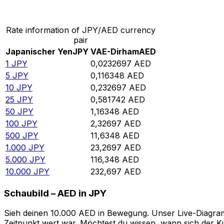
Von Japanischer Yen in VAE-Dirham umrechnen
Rate information of JPY/AED currency
pair
Japanischer Yen
JPY
VAE-Dirham
AED
1
JPY
0,0232697
AED
5
JPY
0,116348
AED
10
JPY
0,232697
AED
25
JPY
0,581742
AED
50
JPY
1,16348
AED
100
JPY
2,32697
AED
500
JPY
11,6348
AED
1.000
JPY
23,2697
AED
5.000
JPY
116,348
AED
10.000
JPY
232,697
AED
Schaubild – AED in JPY
Sieh deinen 10.000 AED in Bewegung. Unser Live-Diagramm
Zeitpunkt wert war. Möchtest du wissen, wann sich der Ku