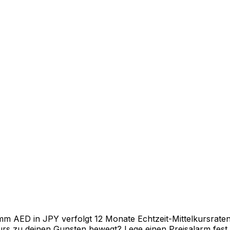
 AED in JPY verfolgt 12 Monate Echtzeit-Mittelkursraten 
rs zu deinen Gunsten bewegt? Lege einen Preisalarm fest un