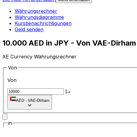
Währungsrechner
Währungsdiagramme
Kursbenachrichtigungen
Geld senden
10.000 AED in JPY - Von VAE-Dirham
XE Currency Währungsrechner
Von
Von
د.إ
AED
-
VAE-Dirham
in
in