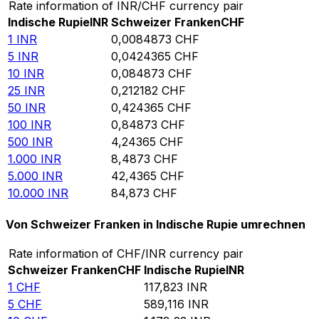
Rate information of INR/CHF currency pair
Indische Rupie
INR
Schweizer Franken
CHF
1
INR
0,0084873
CHF
5
INR
0,0424365
CHF
10
INR
0,084873
CHF
25
INR
0,212182
CHF
50
INR
0,424365
CHF
100
INR
0,84873
CHF
500
INR
4,24365
CHF
1.000
INR
8,4873
CHF
5.000
INR
42,4365
CHF
10.000
INR
84,873
CHF
Von Schweizer Franken in Indische Rupie umrechnen
Rate information of CHF/INR currency pair
Schweizer Franken
CHF
Indische Rupie
INR
1
CHF
117,823
INR
5
CHF
589,116
INR