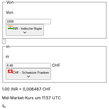
Von
Von
₹
INR
-
Indische Rupie
in
in
CHF
CHF
-
Schweizer Franken
1.00
INR
=
0,
008487
CHF
Mid-Market-Kurs um 11:57 UTC