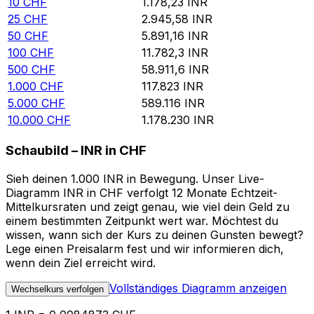
10
CHF
1.178,23
INR
25
CHF
2.945,58
INR
50
CHF
5.891,16
INR
100
CHF
11.782,3
INR
500
CHF
58.911,6
INR
1.000
CHF
117.823
INR
5.000
CHF
589.116
INR
10.000
CHF
1.178.230
INR
Schaubild – INR in CHF
Sieh deinen 1.000 INR in Bewegung. Unser Live-
Diagramm INR in CHF verfolgt 12 Monate Echtzeit-
Mittelkursraten und zeigt genau, wie viel dein Geld zu
einem bestimmten Zeitpunkt wert war. Möchtest du
wissen, wann sich der Kurs zu deinen Gunsten bewegt?
Lege einen Preisalarm fest und wir informieren dich,
wenn dein Ziel erreicht wird.
Vollständiges Diagramm anzeigen
Wechselkurs verfolgen