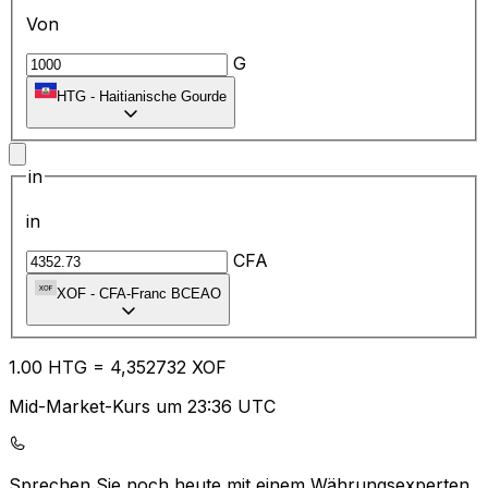
Von
G
HTG
-
Haitianische Gourde
in
in
CFA
XOF
-
CFA-Franc BCEAO
1.00
HTG
=
4,
352732
XOF
Mid-Market-Kurs um 23:36 UTC
Sprechen Sie noch heute mit einem Währungsexperten.