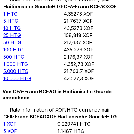
Haitianische Gourde
HTG
CFA-Franc BCEAO
XOF
1
HTG
4,35273
XOF
5
HTG
21,7637
XOF
10
HTG
43,5273
XOF
25
HTG
108,818
XOF
50
HTG
217,637
XOF
100
HTG
435,273
XOF
500
HTG
2.176,37
XOF
1.000
HTG
4.352,73
XOF
5.000
HTG
21.763,7
XOF
10.000
HTG
43.527,3
XOF
Von CFA-Franc BCEAO in Haitianische Gourde
umrechnen
Rate information of XOF/HTG currency pair
CFA-Franc BCEAO
XOF
Haitianische Gourde
HTG
1
XOF
0,229741
HTG
5
XOF
1,1487
HTG