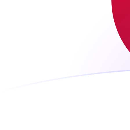
EGP zu JPY heutige Wechselkurse
Von Ägyptisches Pfund in Japanischer Yen umrechnen
Rate information of EGP/JPY currency pair
Ägyptisches Pfund
EGP
Japanischer Yen
JPY
1
EGP
3,17407
JPY
5
EGP
15,8704
JPY
10
EGP
31,7407
JPY
25
EGP
79,3519
JPY
50
EGP
158,704
JPY
100
EGP
317,407
JPY
500
EGP
1.587,04
JPY
1.000
EGP
3.174,07
JPY
5.000
EGP
15.870,4
JPY
10.000
EGP
31.740,7
JPY
Von Japanischer Yen in Ägyptisches Pfund umrechnen