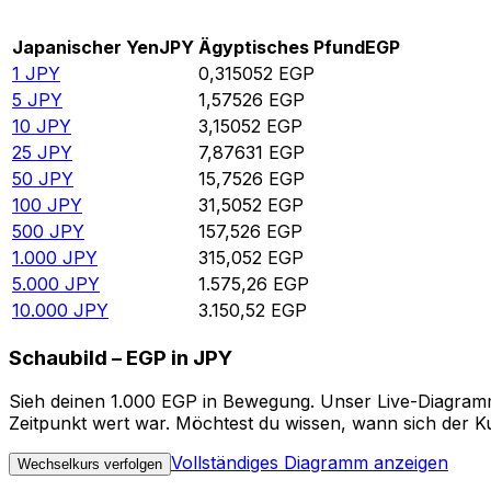
Rate information of JPY/EGP currency pair
Japanischer Yen
JPY
Ägyptisches Pfund
EGP
1
JPY
0,315052
EGP
5
JPY
1,57526
EGP
10
JPY
3,15052
EGP
25
JPY
7,87631
EGP
50
JPY
15,7526
EGP
100
JPY
31,5052
EGP
500
JPY
157,526
EGP
1.000
JPY
315,052
EGP
5.000
JPY
1.575,26
EGP
10.000
JPY
3.150,52
EGP
Schaubild – EGP in JPY
Sieh deinen 1.000 EGP in Bewegung. Unser Live-Diagramm 
Zeitpunkt wert war. Möchtest du wissen, wann sich der Ku
Vollständiges Diagramm anzeigen
Wechselkurs verfolgen