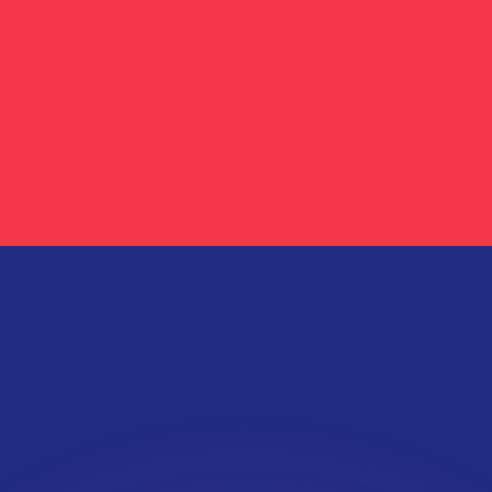
Wir schlagen Konkurrenzkurse.
ies dient nur zu Informationszwecken. Diesen Kurs erhalt
annst?