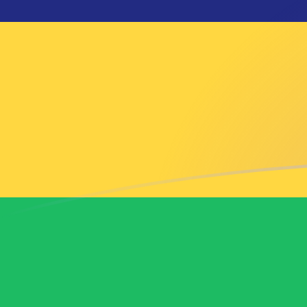
CNY zu MUR heutige Wechselkurse
Von Chinesischer Yuan in Mauritius-Rupie umrechnen
Rate information of CNY/MUR currency pair
Chinesischer Yuan
CNY
Mauritius-Rupie
MUR
1
CNY
6,95686
MUR
5
CNY
34,7843
MUR
10
CNY
69,5686
MUR
25
CNY
173,922
MUR
50
CNY
347,843
MUR
100
CNY
695,686
MUR
500
CNY
3.478,43
MUR
1.000
CNY
6.956,86
MUR
5.000
CNY
34.784,3
MUR
10.000
CNY
69.568,6
MUR
Von Mauritius-Rupie in Chinesischer Yuan umrechnen