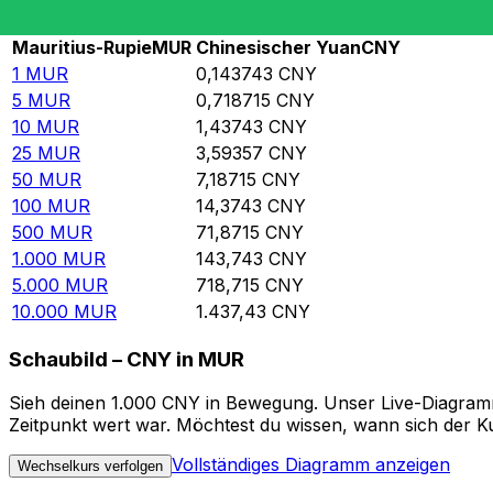
Rate information of MUR/CNY currency pair
Mauritius-Rupie
MUR
Chinesischer Yuan
CNY
1
MUR
0,143743
CNY
5
MUR
0,718715
CNY
10
MUR
1,43743
CNY
25
MUR
3,59357
CNY
50
MUR
7,18715
CNY
100
MUR
14,3743
CNY
500
MUR
71,8715
CNY
1.000
MUR
143,743
CNY
5.000
MUR
718,715
CNY
10.000
MUR
1.437,43
CNY
Schaubild – CNY in MUR
Sieh deinen 1.000 CNY in Bewegung. Unser Live-Diagramm
Zeitpunkt wert war. Möchtest du wissen, wann sich der Ku
Vollständiges Diagramm anzeigen
Wechselkurs verfolgen