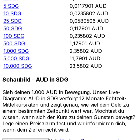
5
SDG
0,0117901
AUD
10
SDG
0,0235802
AUD
25
SDG
0,0589506
AUD
50
SDG
0,117901
AUD
100
SDG
0,235802
AUD
500
SDG
1,17901
AUD
1.000
SDG
2,35802
AUD
5.000
SDG
11,7901
AUD
10.000
SDG
23,5802
AUD
Schaubild – AUD in SDG
Sieh deinen 1.000 AUD in Bewegung. Unser Live-
Diagramm AUD in SDG verfolgt 12 Monate Echtzeit-
Mittelkursraten und zeigt genau, wie viel dein Geld zu
einem bestimmten Zeitpunkt wert war. Möchtest du
wissen, wann sich der Kurs zu deinen Gunsten bewegt?
Lege einen Preisalarm fest und wir informieren dich,
wenn dein Ziel erreicht wird.