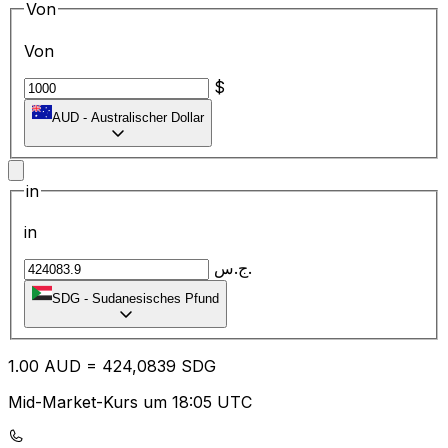
Von
Von
$
AUD
-
Australischer Dollar
in
in
ج.س.
SDG
-
Sudanesisches Pfund
1.00
AUD
=
42
4,0839
SDG
Mid-Market-Kurs um 18:05 UTC