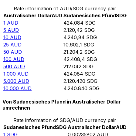
Rate information of AUD/SDG currency pair
Australischer Dollar
AUD
Sudanesisches Pfund
SDG
1
AUD
424,084
SDG
5
AUD
2.120,42
SDG
10
AUD
4.240,84
SDG
25
AUD
10.602,1
SDG
50
AUD
21.204,2
SDG
100
AUD
42.408,4
SDG
500
AUD
212.042
SDG
1.000
AUD
424.084
SDG
5.000
AUD
2.120.420
SDG
10.000
AUD
4.240.840
SDG
Von Sudanesisches Pfund in Australischer Dollar
umrechnen
Rate information of SDG/AUD currency pair
Sudanesisches Pfund
SDG
Australischer Dollar
AUD
1
SDG
0,00235802
AUD