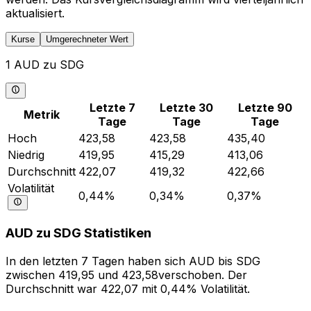
aktualisiert.
Kurse
Umgerechneter Wert
1 AUD zu SDG
Letzte 7
Letzte 30
Letzte 90
Metrik
Tage
Tage
Tage
Hoch
423,58
423,58
435,40
Niedrig
419,95
415,29
413,06
Durchschnitt
422,07
419,32
422,66
Volatilität
0,44%
0,34%
0,37%
AUD zu SDG Statistiken
In den letzten 7 Tagen haben sich AUD bis SDG
zwischen 419,95 und 423,58verschoben. Der
Durchschnitt war 422,07 mit 0,44% Volatilität.