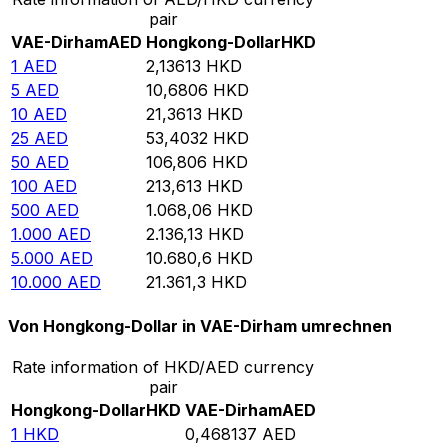
pair
VAE-Dirham
AED
Hongkong-Dollar
HKD
1
AED
2,13613
HKD
5
AED
10,6806
HKD
10
AED
21,3613
HKD
25
AED
53,4032
HKD
50
AED
106,806
HKD
100
AED
213,613
HKD
500
AED
1.068,06
HKD
1.000
AED
2.136,13
HKD
5.000
AED
10.680,6
HKD
10.000
AED
21.361,3
HKD
Von Hongkong-Dollar in VAE-Dirham umrechnen
Rate information of HKD/AED currency
pair
Hongkong-Dollar
HKD
VAE-Dirham
AED
1
HKD
0,468137
AED