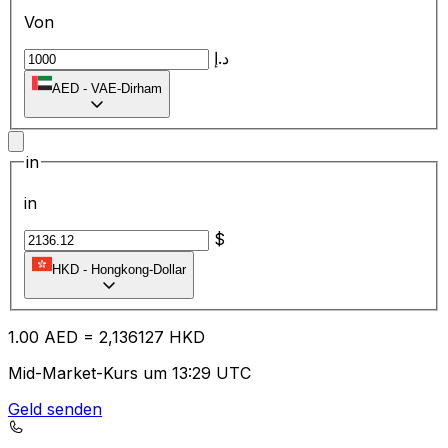
Von
د.إ
AED
-
VAE-Dirham
in
in
$
HKD
-
Hongkong-Dollar
1.00
AED
=
2,
136127
HKD
Mid-Market-Kurs um 13:29 UTC
Geld senden