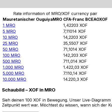
Von Mauretanischer Ouguiya in CFA-Franc BCEAO um
Rate information of MRO/XOF currency pair
Mauretanischer Ouguiya
MRO
CFA-Franc BCEAO
XOF
1
MRO
1,42203
XOF
5
MRO
7,11014
XOF
10
MRO
14,2203
XOF
25
MRO
35,5507
XOF
50
MRO
71,1014
XOF
100
MRO
142,203
XOF
500
MRO
711,014
XOF
1.000
MRO
1.422,03
XOF
5.000
MRO
7.110,14
XOF
10.000
MRO
14.220,3
XOF
Schaubild – XOF in MRO
Sieh deinen 100 XOF in Bewegung. Unser Live-Diagramm XO
Zeitpunkt wert war. Möchtest du wissen, wann sich der Ku