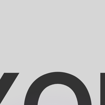
Wir schlagen Konkurrenzkurse.
ies dient nur zu Informationszwecken. Diesen Kurs erhalt
annst?