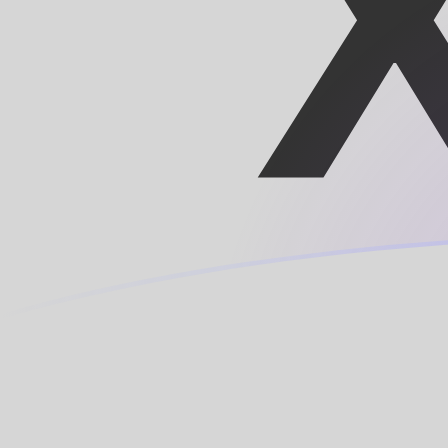
XOF zu MRO heutige Wechselkurse
Von CFA-Franc BCEAO in Mauretanischer Ouguiya um
Rate information of XOF/MRO currency pair
CFA-Franc BCEAO
XOF
Mauretanischer Ouguiya
MRO
1
XOF
0,703221
MRO
5
XOF
3,51611
MRO
10
XOF
7,03221
MRO
25
XOF
17,5805
MRO
50
XOF
35,1611
MRO
100
XOF
70,3221
MRO
500
XOF
351,611
MRO
1.000
XOF
703,221
MRO
5.000
XOF
3.516,11
MRO
10.000
XOF
7.032,21
MRO