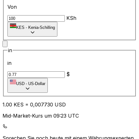
Von
KSh
KES
-
Kenia-Schilling
in
in
$
USD
-
US-Dollar
1.00
KES
=
0,
007730
USD
Mid-Market-Kurs um 09:23 UTC
Sprechen Sie noch heute mit einem Währungsexperten.