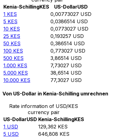
Kenia-Schilling
KES
US-Dollar
USD
1
KES
0,00773027
USD
5
KES
0,0386514
USD
10
KES
0,0773027
USD
25
KES
0,193257
USD
50
KES
0,386514
USD
100
KES
0,773027
USD
500
KES
3,86514
USD
1.000
KES
7,73027
USD
5.000
KES
38,6514
USD
10.000
KES
77,3027
USD
Von US-Dollar in Kenia-Schilling umrechnen
Rate information of USD/KES
currency pair
US-Dollar
USD
Kenia-Schilling
KES
1
USD
129,362
KES
5
USD
646,808
KES