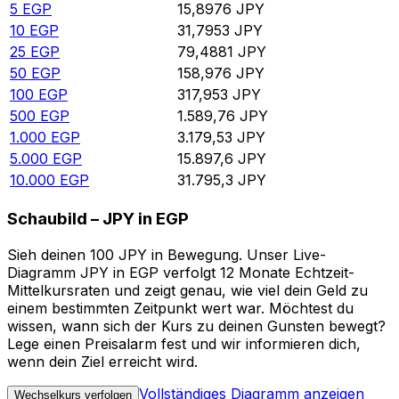
5
EGP
15,8976
JPY
10
EGP
31,7953
JPY
25
EGP
79,4881
JPY
50
EGP
158,976
JPY
100
EGP
317,953
JPY
500
EGP
1.589,76
JPY
1.000
EGP
3.179,53
JPY
5.000
EGP
15.897,6
JPY
10.000
EGP
31.795,3
JPY
Schaubild – JPY in EGP
Sieh deinen 100 JPY in Bewegung. Unser Live-
Diagramm JPY in EGP verfolgt 12 Monate Echtzeit-
Mittelkursraten und zeigt genau, wie viel dein Geld zu
einem bestimmten Zeitpunkt wert war. Möchtest du
wissen, wann sich der Kurs zu deinen Gunsten bewegt?
Lege einen Preisalarm fest und wir informieren dich,
wenn dein Ziel erreicht wird.
Vollständiges Diagramm anzeigen
Wechselkurs verfolgen