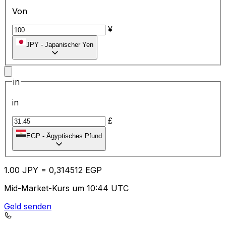
Von
¥
JPY
-
Japanischer Yen
in
in
£
EGP
-
Ägyptisches Pfund
1.00
JPY
=
0,
314512
EGP
Mid-Market-Kurs um 10:44 UTC
Geld senden