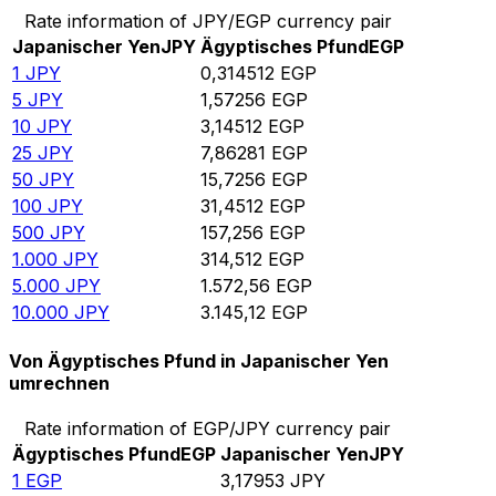
Rate information of JPY/EGP currency pair
Japanischer Yen
JPY
Ägyptisches Pfund
EGP
1
JPY
0,314512
EGP
5
JPY
1,57256
EGP
10
JPY
3,14512
EGP
25
JPY
7,86281
EGP
50
JPY
15,7256
EGP
100
JPY
31,4512
EGP
500
JPY
157,256
EGP
1.000
JPY
314,512
EGP
5.000
JPY
1.572,56
EGP
10.000
JPY
3.145,12
EGP
Von Ägyptisches Pfund in Japanischer Yen
umrechnen
Rate information of EGP/JPY currency pair
Ägyptisches Pfund
EGP
Japanischer Yen
JPY
1
EGP
3,17953
JPY