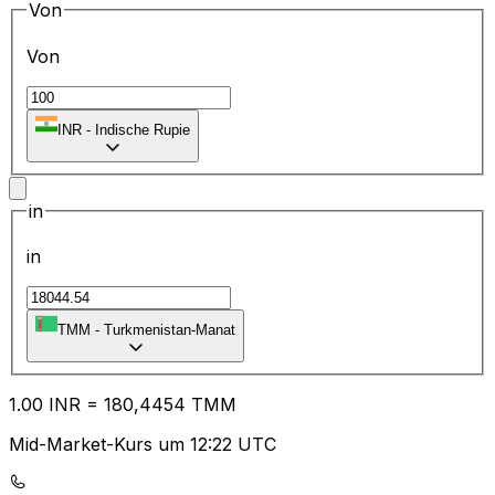
Von
Von
₹
INR
-
Indische Rupie
in
in
TMM
-
Turkmenistan-Manat
1.00
INR
=
18
0,4454
TMM
Mid-Market-Kurs um 12:22 UTC