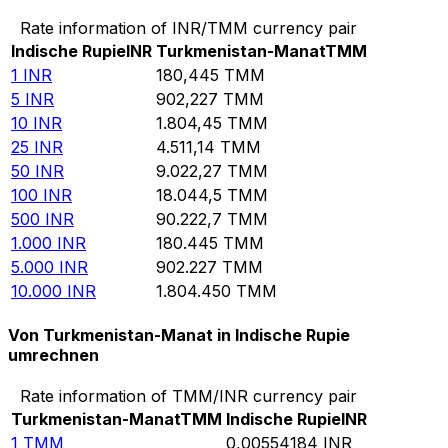
Rate information of INR/TMM currency pair
Indische Rupie
INR
Turkmenistan-Manat
TMM
1
INR
180,445
TMM
5
INR
902,227
TMM
10
INR
1.804,45
TMM
25
INR
4.511,14
TMM
50
INR
9.022,27
TMM
100
INR
18.044,5
TMM
500
INR
90.222,7
TMM
1.000
INR
180.445
TMM
5.000
INR
902.227
TMM
10.000
INR
1.804.450
TMM
Von Turkmenistan-Manat in Indische Rupie
umrechnen
Rate information of TMM/INR currency pair
Turkmenistan-Manat
TMM
Indische Rupie
INR
1
TMM
0,00554184
INR