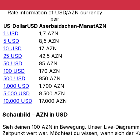
Rate information of USD/AZN currency
pair
US-Dollar
USD
Aserbaidschan-Manat
AZN
1
USD
1,7
AZN
5
USD
8,5
AZN
10
USD
17
AZN
25
USD
42,5
AZN
50
USD
85
AZN
100
USD
170
AZN
500
USD
850
AZN
1.000
USD
1.700
AZN
5.000
USD
8.500
AZN
10.000
USD
17.000
AZN
Schaubild – AZN in USD
Sieh deinen 100 AZN in Bewegung. Unser Live-Diagramm AZ
Zeitpunkt wert war. Möchtest du wissen, wann sich der Ku