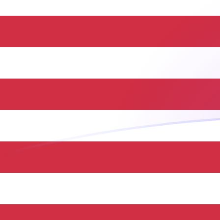
AZN zu USD heutige Wechselkurse
Von Aserbaidschan-Manat in US-Dollar umrechnen
Rate information of AZN/USD currency
pair
Aserbaidschan-Manat
AZN
US-Dollar
USD
1
AZN
0,588235
USD
5
AZN
2,94118
USD
10
AZN
5,88235
USD
25
AZN
14,7059
USD
50
AZN
29,4118
USD
100
AZN
58,8235
USD
500
AZN
294,118
USD
1.000
AZN
588,235
USD
5.000
AZN
2.941,18
USD
10.000
AZN
5.882,35
USD
Von US-Dollar in Aserbaidschan-Manat umrechnen