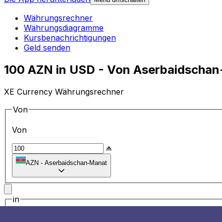
Währungsrechner
Währungsdiagramme
Kursbenachrichtigungen
Geld senden
100 AZN in USD - Von Aserbaidschan
XE Currency Währungsrechner
Von
Von
₼
AZN
-
Aserbaidschan-Manat
in
in