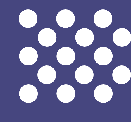
$
USD
-
US-Dollar
1.00
AZN
=
0,
588235
USD
Mid-Market-Kurs um 22:57 UTC
Sprechen Sie noch heute mit einem Währungsexperten.
Termin für ein Gespräch vereinbaren
Wir verwenden den Mittelkurs für unseren Umrechner. D
Wusstest du, dass du mit Xe Geld ins Ausland schicken k
Melde dich noch heute an