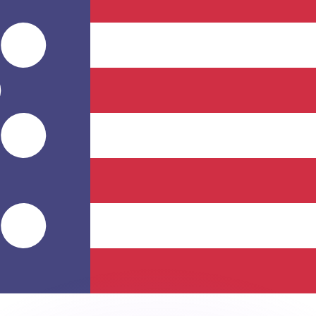
Wir schlagen Konkurrenzkurse.
ies dient nur zu Informationszwecken. Diesen Kurs erhalt
annst?