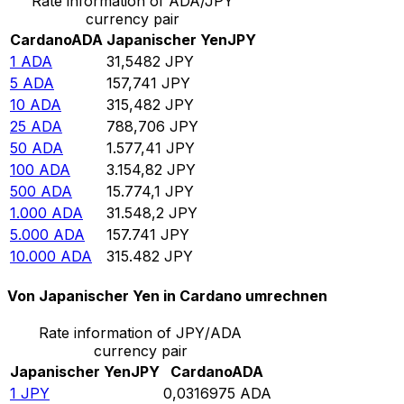
Rate information of ADA/JPY
currency pair
Cardano
ADA
Japanischer Yen
JPY
1
ADA
31,5482
JPY
5
ADA
157,741
JPY
10
ADA
315,482
JPY
25
ADA
788,706
JPY
50
ADA
1.577,41
JPY
100
ADA
3.154,82
JPY
500
ADA
15.774,1
JPY
1.000
ADA
31.548,2
JPY
5.000
ADA
157.741
JPY
10.000
ADA
315.482
JPY
Von Japanischer Yen in Cardano umrechnen
Rate information of JPY/ADA
currency pair
Japanischer Yen
JPY
Cardano
ADA
1
JPY
0,0316975
ADA