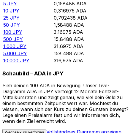
5
JPY
0,158488
ADA
10
JPY
0,316975
ADA
25
JPY
0,792438
ADA
50
JPY
1,58488
ADA
100
JPY
3,16975
ADA
500
JPY
15,8488
ADA
1.000
JPY
31,6975
ADA
5.000
JPY
158,488
ADA
10.000
JPY
316,975
ADA
Schaubild – ADA in JPY
Sieh deinen 100 ADA in Bewegung. Unser Live-
Diagramm ADA in JPY verfolgt 12 Monate Echtzeit-
Mittelkursraten und zeigt genau, wie viel dein Geld zu
einem bestimmten Zeitpunkt wert war. Möchtest du
wissen, wann sich der Kurs zu deinen Gunsten bewegt?
Lege einen Preisalarm fest und wir informieren dich,
wenn dein Ziel erreicht wird.
Vollständiges Diagramm anzeigen
Wechselkurs verfolgen