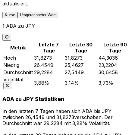
aktualisiert.
Kurse
Umgerechneter Wert
1 ADA zu JPY
Letzte 7
Letzte 30
Letzte 90
Metrik
Tage
Tage
Tage
Hoch
31,8273
31,8273
44,3036
Niedrig
26,4549
25,4627
23,2204
Durchschnitt
29,2284
27,5449
30,6458
Volatilität
3,88%
3,14%
3,73%
ADA zu JPY Statistiken
In den letzten 7 Tagen haben sich ADA bis JPY
zwischen 26,4549 und 31,8273verschoben. Der
Durchschnitt war 29,2284 mit 3,88% Volatilität.