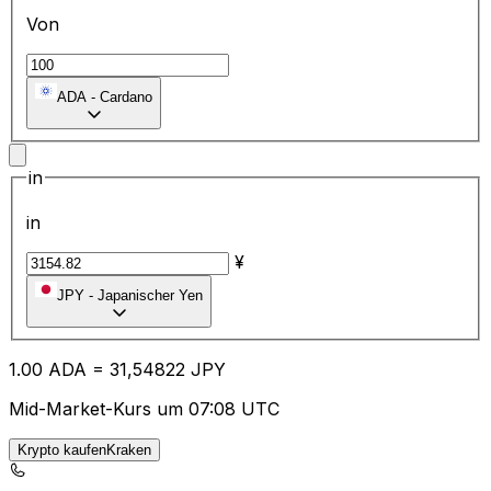
Von
ADA
-
Cardano
in
in
¥
JPY
-
Japanischer Yen
1.00
ADA
=
31
,54822
JPY
Mid-Market-Kurs um 07:08 UTC
Krypto kaufenKraken