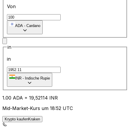
Von
ADA
-
Cardano
in
in
₹
INR
-
Indische Rupie
1.00
ADA
=
19
,52114
INR
Mid-Market-Kurs um 18:52 UTC
Krypto kaufenKraken