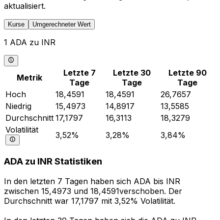
aktualisiert.
Kurse
Umgerechneter Wert
1 ADA zu INR
Letzte 7
Letzte 30
Letzte 90
Metrik
Tage
Tage
Tage
Hoch
18,4591
18,4591
26,7657
Niedrig
15,4973
14,8917
13,5585
Durchschnitt
17,1797
16,3113
18,3279
Volatilität
3,52%
3,28%
3,84%
ADA zu INR Statistiken
In den letzten 7 Tagen haben sich ADA bis INR
zwischen 15,4973 und 18,4591verschoben. Der
Durchschnitt war 17,1797 mit 3,52% Volatilität.