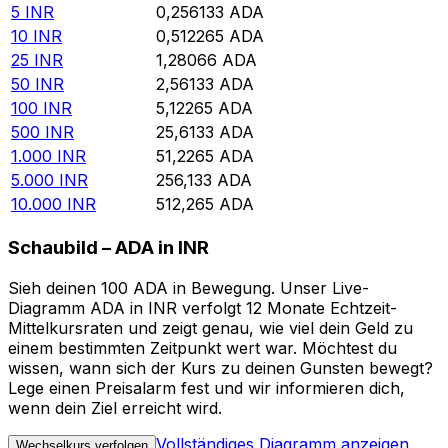
5
INR
0,256133
ADA
10
INR
0,512265
ADA
25
INR
1,28066
ADA
50
INR
2,56133
ADA
100
INR
5,12265
ADA
500
INR
25,6133
ADA
1.000
INR
51,2265
ADA
5.000
INR
256,133
ADA
10.000
INR
512,265
ADA
Schaubild – ADA in INR
Sieh deinen 100 ADA in Bewegung. Unser Live-
Diagramm ADA in INR verfolgt 12 Monate Echtzeit-
Mittelkursraten und zeigt genau, wie viel dein Geld zu
einem bestimmten Zeitpunkt wert war. Möchtest du
wissen, wann sich der Kurs zu deinen Gunsten bewegt?
Lege einen Preisalarm fest und wir informieren dich,
wenn dein Ziel erreicht wird.
Vollständiges Diagramm anzeigen
Wechselkurs verfolgen