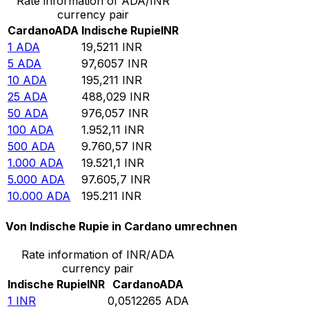
Rate information of ADA/INR
currency pair
Cardano
ADA
Indische Rupie
INR
1
ADA
19,5211
INR
5
ADA
97,6057
INR
10
ADA
195,211
INR
25
ADA
488,029
INR
50
ADA
976,057
INR
100
ADA
1.952,11
INR
500
ADA
9.760,57
INR
1.000
ADA
19.521,1
INR
5.000
ADA
97.605,7
INR
10.000
ADA
195.211
INR
Von Indische Rupie in Cardano umrechnen
Rate information of INR/ADA
currency pair
Indische Rupie
INR
Cardano
ADA
1
INR
0,0512265
ADA