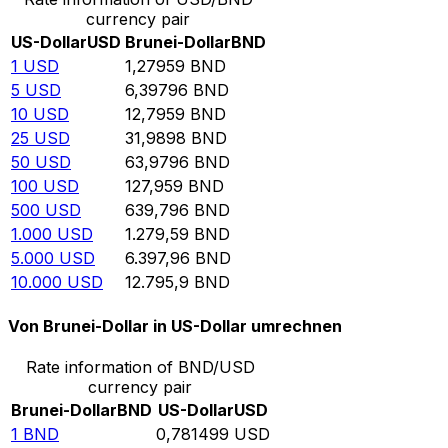
currency pair
US-Dollar
USD
Brunei-Dollar
BND
1
USD
1,27959
BND
5
USD
6,39796
BND
10
USD
12,7959
BND
25
USD
31,9898
BND
50
USD
63,9796
BND
100
USD
127,959
BND
500
USD
639,796
BND
1.000
USD
1.279,59
BND
5.000
USD
6.397,96
BND
10.000
USD
12.795,9
BND
Von Brunei-Dollar in US-Dollar umrechnen
Rate information of BND/USD
currency pair
Brunei-Dollar
BND
US-Dollar
USD
1
BND
0,781499
USD