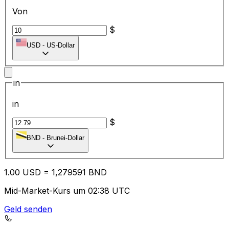
Von
$
USD
-
US-Dollar
in
in
$
BND
-
Brunei-Dollar
1.00
USD
=
1,
279591
BND
Mid-Market-Kurs um 02:38 UTC
Geld senden