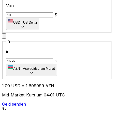
Von
$
USD
-
US-Dollar
in
in
₼
AZN
-
Aserbaidschan-Manat
1.00
USD
=
1,
699999
AZN
Mid-Market-Kurs um 04:01 UTC
Geld senden