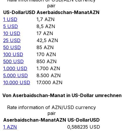
pair
US-Dollar
USD
Aserbaidschan-Manat
AZN
1
USD
1,7
AZN
5
USD
8,5
AZN
10
USD
17
AZN
25
USD
42,5
AZN
50
USD
85
AZN
100
USD
170
AZN
500
USD
850
AZN
1.000
USD
1.700
AZN
5.000
USD
8.500
AZN
10.000
USD
17.000
AZN
Von Aserbaidschan-Manat in US-Dollar umrechnen
Rate information of AZN/USD currency
pair
Aserbaidschan-Manat
AZN
US-Dollar
USD
1
AZN
0,588235
USD