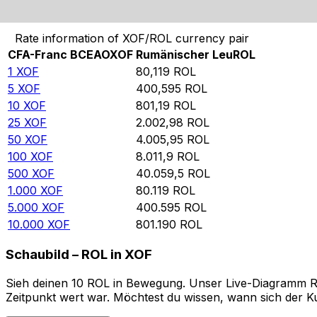
Von CFA-Franc BCEAO in Rumänischer Leu umrechnen
Rate information of XOF/ROL currency pair
CFA-Franc BCEAO
XOF
Rumänischer Leu
ROL
1
XOF
80,119
ROL
5
XOF
400,595
ROL
10
XOF
801,19
ROL
25
XOF
2.002,98
ROL
50
XOF
4.005,95
ROL
100
XOF
8.011,9
ROL
500
XOF
40.059,5
ROL
1.000
XOF
80.119
ROL
5.000
XOF
400.595
ROL
10.000
XOF
801.190
ROL
Schaubild – ROL in XOF
Sieh deinen 10 ROL in Bewegung. Unser Live-Diagramm ROL
Zeitpunkt wert war. Möchtest du wissen, wann sich der Ku