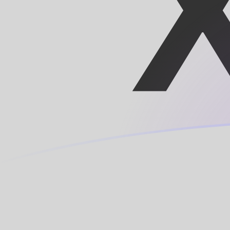
ROL zu XOF heutige Wechselkurse
Von Rumänischer Leu in CFA-Franc BCEAO umrechnen
Rate information of ROL/XOF currency pair
Rumänischer Leu
ROL
CFA-Franc BCEAO
XOF
1
ROL
0,0124814
XOF
5
ROL
0,0624072
XOF
10
ROL
0,124814
XOF
25
ROL
0,312036
XOF
50
ROL
0,624072
XOF
100
ROL
1,24814
XOF
500
ROL
6,24072
XOF
1.000
ROL
12,4814
XOF
5.000
ROL
62,4072
XOF
10.000
ROL
124,814
XOF