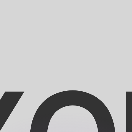
Wir schlagen Konkurrenzkurse.
ies dient nur zu Informationszwecken. Diesen Kurs erhalt
annst?