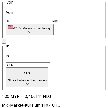
Von
Von
RM
MYR
-
Malaysischer Ringgit
in
in
NLG
NLG
-
Holländischer Gulden
1.00
MYR
=
0,
466141
NLG
Mid-Market-Kurs um 11:07 UTC