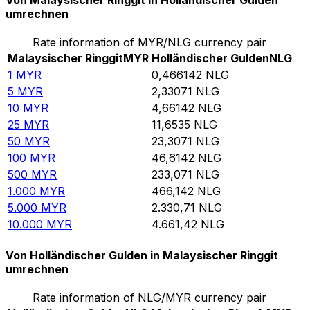
Von Malaysischer Ringgit in Holländischer Gulden
umrechnen
Rate information of MYR/NLG currency pair
Malaysischer Ringgit
MYR
Holländischer Gulden
NLG
1
MYR
0,466142
NLG
5
MYR
2,33071
NLG
10
MYR
4,66142
NLG
25
MYR
11,6535
NLG
50
MYR
23,3071
NLG
100
MYR
46,6142
NLG
500
MYR
233,071
NLG
1.000
MYR
466,142
NLG
5.000
MYR
2.330,71
NLG
10.000
MYR
4.661,42
NLG
Von Holländischer Gulden in Malaysischer Ringgit
umrechnen
Rate information of NLG/MYR currency pair