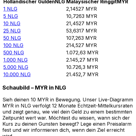
Holländischer Gulden
NLG
Malaysischer Ringgit
MYR
1
NLG
2,14527
MYR
5
NLG
10,7263
MYR
10
NLG
21,4527
MYR
25
NLG
53,6317
MYR
50
NLG
107,263
MYR
100
NLG
214,527
MYR
500
NLG
1.072,63
MYR
1.000
NLG
2.145,27
MYR
5.000
NLG
10.726,3
MYR
10.000
NLG
21.452,7
MYR
Schaubild – MYR in NLG
Sieh deinen 10 MYR in Bewegung. Unser Live-Diagramm
MYR in NLG verfolgt 12 Monate Echtzeit-Mittelkursraten
und zeigt genau, wie viel dein Geld zu einem bestimmten
Zeitpunkt wert war. Möchtest du wissen, wann sich der
Kurs zu deinen Gunsten bewegt? Lege einen Preisalarm
fest und wir informieren dich, wenn dein Ziel erreicht