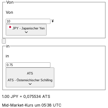
Von
Von
¥
JPY
-
Japanischer Yen
in
in
ATS
ATS
-
Österreichischer Schilling
1.00
JPY
=
0,
075534
ATS
Mid-Market-Kurs um 05:38 UTC