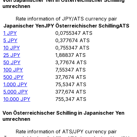
Von Japanischer Yen in Österreichischer Schilling
umrechnen
Rate information of JPY/ATS currency pair
Japanischer Yen
JPY
Österreichischer Schilling
ATS
1
JPY
0,0755347
ATS
5
JPY
0,377674
ATS
10
JPY
0,755347
ATS
25
JPY
1,88837
ATS
50
JPY
3,77674
ATS
100
JPY
7,55347
ATS
500
JPY
37,7674
ATS
1.000
JPY
75,5347
ATS
5.000
JPY
377,674
ATS
10.000
JPY
755,347
ATS
Von Österreichischer Schilling in Japanischer Yen
umrechnen
Rate information of ATS/JPY currency pair