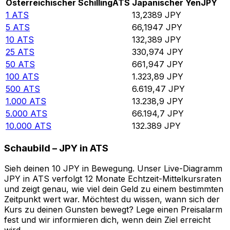
Österreichischer Schilling
ATS
Japanischer Yen
JPY
1
ATS
13,2389
JPY
5
ATS
66,1947
JPY
10
ATS
132,389
JPY
25
ATS
330,974
JPY
50
ATS
661,947
JPY
100
ATS
1.323,89
JPY
500
ATS
6.619,47
JPY
1.000
ATS
13.238,9
JPY
5.000
ATS
66.194,7
JPY
10.000
ATS
132.389
JPY
Schaubild – JPY in ATS
Sieh deinen 10 JPY in Bewegung. Unser Live-Diagramm
JPY in ATS verfolgt 12 Monate Echtzeit-Mittelkursraten
und zeigt genau, wie viel dein Geld zu einem bestimmten
Zeitpunkt wert war. Möchtest du wissen, wann sich der
Kurs zu deinen Gunsten bewegt? Lege einen Preisalarm
fest und wir informieren dich, wenn dein Ziel erreicht