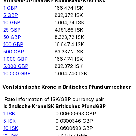
Britisches Pfund
GBP
Isländische Krone
ISK
1
GBP
166,474
ISK
5
GBP
832,372
ISK
10
GBP
1.664,74
ISK
25
GBP
4.161,86
ISK
50
GBP
8.323,72
ISK
100
GBP
16.647,4
ISK
500
GBP
83.237,2
ISK
1.000
GBP
166.474
ISK
5.000
GBP
832.372
ISK
10.000
GBP
1.664.740
ISK
Von Isländische Krone in Britisches Pfund umrechnen
Rate information of ISK/GBP currency pair
Isländische Krone
ISK
Britisches Pfund
GBP
1
ISK
0,00600693
GBP
5
ISK
0,0300346
GBP
10
ISK
0,0600693
GBP
25
ISK
0,150173
GBP