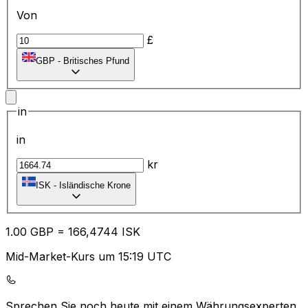
Von
£
GBP
-
Britisches Pfund
in
in
kr
ISK
-
Isländische Krone
1.00
GBP
=
16
6,4744
ISK
Mid-Market-Kurs um 15:19 UTC
Sprechen Sie noch heute mit einem Währungsexperten.