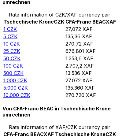
umrechnen
Rate information of CZK/XAF currency pair
Tschechische Krone
CZK
CFA-Franc BEAC
XAF
1
CZK
27,072
XAF
5
CZK
135,36
XAF
10
CZK
270,72
XAF
25
CZK
676,801
XAF
50
CZK
1.353,6
XAF
100
CZK
2.707,2
XAF
500
CZK
13.536
XAF
1.000
CZK
27.072
XAF
5.000
CZK
135.360
XAF
10.000
CZK
270.720
XAF
Von CFA-Franc BEAC in Tschechische Krone
umrechnen
Rate information of XAF/CZK currency pair
CFA-Franc BEAC
XAF
Tschechische Krone
CZK