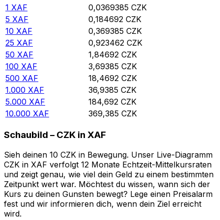
1
XAF
0,0369385
CZK
5
XAF
0,184692
CZK
10
XAF
0,369385
CZK
25
XAF
0,923462
CZK
50
XAF
1,84692
CZK
100
XAF
3,69385
CZK
500
XAF
18,4692
CZK
1.000
XAF
36,9385
CZK
5.000
XAF
184,692
CZK
10.000
XAF
369,385
CZK
Schaubild – CZK in XAF
Sieh deinen 10 CZK in Bewegung. Unser Live-Diagramm
CZK in XAF verfolgt 12 Monate Echtzeit-Mittelkursraten
und zeigt genau, wie viel dein Geld zu einem bestimmten
Zeitpunkt wert war. Möchtest du wissen, wann sich der
Kurs zu deinen Gunsten bewegt? Lege einen Preisalarm
fest und wir informieren dich, wenn dein Ziel erreicht
wird.