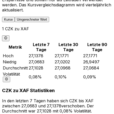
werden. Das Kursvergleichsdiagramm wird vierteljährlich
aktualisiert.
Kurse
Umgerechneter Wert
1 CZK zu XAF
Letzte 7
Letzte 30
Letzte 90
Metrik
Tage
Tage
Tage
Hoch
27,1378
27,1771
27,1771
Niedrig
27,0683
27,0202
26,9497
Durchschnitt
27,1028
27,0968
27,0684
Volatilität
0,08%
0,10%
0,09%
CZK zu XAF Statistiken
In den letzten 7 Tagen haben sich CZK bis XAF
zwischen 27,0683 und 27,1378verschoben. Der
Durchschnitt war 27,1028 mit 0,08% Volatilität.