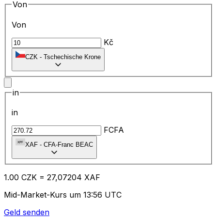
Von
Von
Kč
CZK
-
Tschechische Krone
in
in
FCFA
XAF
-
CFA-Franc BEAC
1.00
CZK
=
27
,07204
XAF
Mid-Market-Kurs um 13:56 UTC
Geld senden