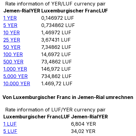
Rate information of YER/LUF currency pair
Jemen-Rial
YER
Luxemburgischer Franc
LUF
1
YER
0,146972
LUF
5
YER
0,734862
LUF
10
YER
1,46972
LUF
25
YER
3,67431
LUF
50
YER
7,34862
LUF
100
YER
14,6972
LUF
500
YER
73,4862
LUF
1.000
YER
146,972
LUF
5.000
YER
734,862
LUF
10.000
YER
1.469,72
LUF
Von Luxemburgischer Franc in Jemen-Rial umrechnen
Rate information of LUF/YER currency pair
Luxemburgischer Franc
LUF
Jemen-Rial
YER
1
LUF
6,804
YER
5
LUF
34,02
YER