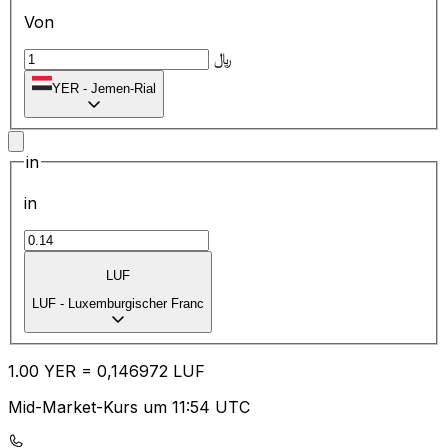
Von
﷼
YER
-
Jemen-Rial
in
in
LUF
LUF
-
Luxemburgischer Franc
1.00
YER
=
0,
146972
LUF
Mid-Market-Kurs um 11:54 UTC