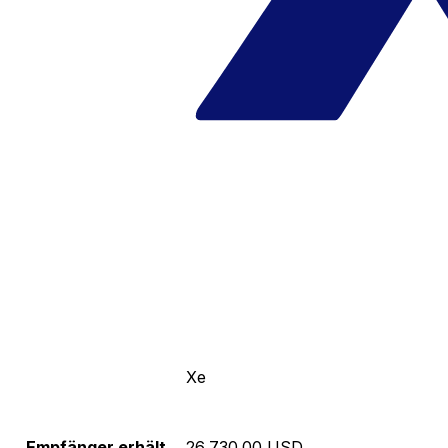
Xe
Empfänger erhält
26,730.00 USD