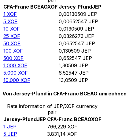
CFA-Franc BCEAO
XOF
Jersey-Pfund
JEP
1
XOF
0,00130509
JEP
5
XOF
0,00652547
JEP
10
XOF
0,0130509
JEP
25
XOF
0,0326273
JEP
50
XOF
0,0652547
JEP
100
XOF
0,130509
JEP
500
XOF
0,652547
JEP
1.000
XOF
1,30509
JEP
5.000
XOF
6,52547
JEP
10.000
XOF
13,0509
JEP
Von Jersey-Pfund in CFA-Franc BCEAO umrechnen
Rate information of JEP/XOF currency
pair
Jersey-Pfund
JEP
CFA-Franc BCEAO
XOF
1
JEP
766,229
XOF
5
JEP
3.831,14
XOF