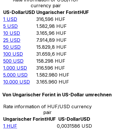
currency pair
US-Dollar
USD
Ungarischer Forint
HUF
1
USD
316,596
HUF
5
USD
1.582,98
HUF
10
USD
3.165,96
HUF
25
USD
7.914,89
HUF
50
USD
15.829,8
HUF
100
USD
31.659,6
HUF
500
USD
158.298
HUF
1.000
USD
316.596
HUF
5.000
USD
1.582.980
HUF
10.000
USD
3.165.960
HUF
Von Ungarischer Forint in US-Dollar umrechnen
Rate information of HUF/USD currency
pair
Ungarischer Forint
HUF
US-Dollar
USD
1
HUF
0,0031586
USD