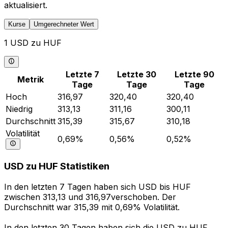
aktualisiert.
Kurse
Umgerechneter Wert
1 USD zu HUF
Letzte 7
Letzte 30
Letzte 90
Metrik
Tage
Tage
Tage
Hoch
316,97
320,40
320,40
Niedrig
313,13
311,16
300,11
Durchschnitt
315,39
315,67
310,18
Volatilität
0,69%
0,56%
0,52%
USD zu HUF Statistiken
In den letzten 7 Tagen haben sich USD bis HUF
zwischen 313,13 und 316,97verschoben. Der
Durchschnitt war 315,39 mit 0,69% Volatilität.
In den letzten 30 Tagen haben sich die USD zu HUF