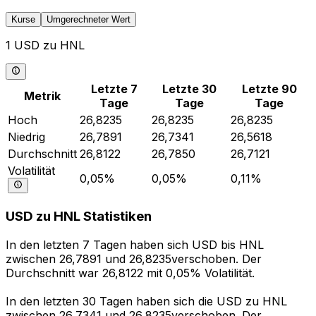
Kurse
Umgerechneter Wert
1 USD zu HNL
Letzte 7
Letzte 30
Letzte 90
Metrik
Tage
Tage
Tage
Hoch
26,8235
26,8235
26,8235
Niedrig
26,7891
26,7341
26,5618
Durchschnitt
26,8122
26,7850
26,7121
Volatilität
0,05%
0,05%
0,11%
USD zu HNL Statistiken
In den letzten 7 Tagen haben sich USD bis HNL
zwischen 26,7891 und 26,8235verschoben. Der
Durchschnitt war 26,8122 mit 0,05% Volatilität.
In den letzten 30 Tagen haben sich die USD zu HNL
zwischen 26,7341 und 26,8235verschoben. Der