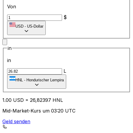
Von
$
USD
-
US-Dollar
in
in
L
HNL
-
Hondurischer Lempira
1.00
USD
=
26
,82397
HNL
Mid-Market-Kurs um 03:20 UTC
Geld senden