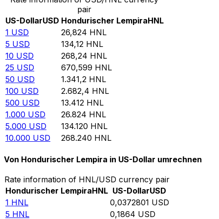
pair
US-Dollar
USD
Hondurischer Lempira
HNL
1
USD
26,824
HNL
5
USD
134,12
HNL
10
USD
268,24
HNL
25
USD
670,599
HNL
50
USD
1.341,2
HNL
100
USD
2.682,4
HNL
500
USD
13.412
HNL
1.000
USD
26.824
HNL
5.000
USD
134.120
HNL
10.000
USD
268.240
HNL
Von Hondurischer Lempira in US-Dollar umrechnen
Rate information of HNL/USD currency pair
Hondurischer Lempira
HNL
US-Dollar
USD
1
HNL
0,0372801
USD
5
HNL
0,1864
USD