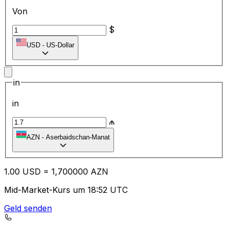
Von
$
USD
-
US-Dollar
in
in
₼
AZN
-
Aserbaidschan-Manat
1.00
USD
=
1,
700000
AZN
Mid-Market-Kurs um 18:52 UTC
Geld senden