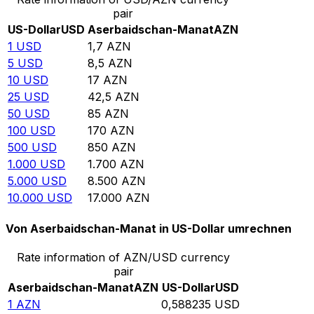
pair
US-Dollar
USD
Aserbaidschan-Manat
AZN
1
USD
1,7
AZN
5
USD
8,5
AZN
10
USD
17
AZN
25
USD
42,5
AZN
50
USD
85
AZN
100
USD
170
AZN
500
USD
850
AZN
1.000
USD
1.700
AZN
5.000
USD
8.500
AZN
10.000
USD
17.000
AZN
Von Aserbaidschan-Manat in US-Dollar umrechnen
Rate information of AZN/USD currency
pair
Aserbaidschan-Manat
AZN
US-Dollar
USD
1
AZN
0,588235
USD