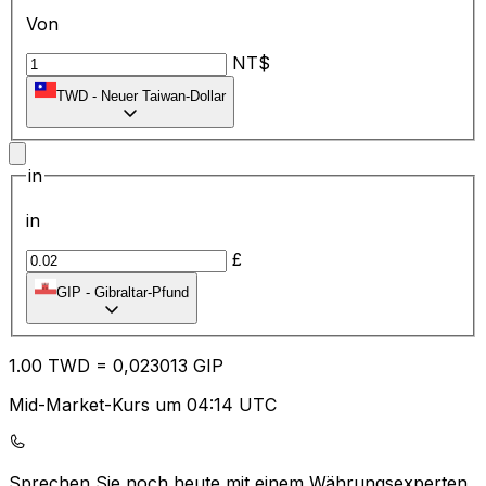
Von
NT$
TWD
-
Neuer Taiwan-Dollar
in
in
£
GIP
-
Gibraltar-Pfund
1.00
TWD
=
0,
023013
GIP
Mid-Market-Kurs um 04:14 UTC
Sprechen Sie noch heute mit einem Währungsexperten.