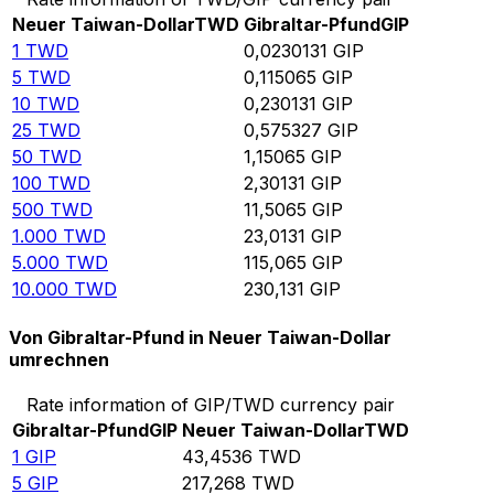
Neuer Taiwan-Dollar
TWD
Gibraltar-Pfund
GIP
1
TWD
0,0230131
GIP
5
TWD
0,115065
GIP
10
TWD
0,230131
GIP
25
TWD
0,575327
GIP
50
TWD
1,15065
GIP
100
TWD
2,30131
GIP
500
TWD
11,5065
GIP
1.000
TWD
23,0131
GIP
5.000
TWD
115,065
GIP
10.000
TWD
230,131
GIP
Von Gibraltar-Pfund in Neuer Taiwan-Dollar
umrechnen
Rate information of GIP/TWD currency pair
Gibraltar-Pfund
GIP
Neuer Taiwan-Dollar
TWD
1
GIP
43,4536
TWD
5
GIP
217,268
TWD