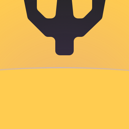
en
en