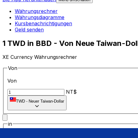
Währungsrechner
Währungsdiagramme
Kursbenachrichtigungen
Geld senden
1 TWD in BBD - Von Neue Taiwan-Dol
XE Currency Währungsrechner
Von
Von
NT$
TWD
-
Neuer Taiwan-Dollar
in
in