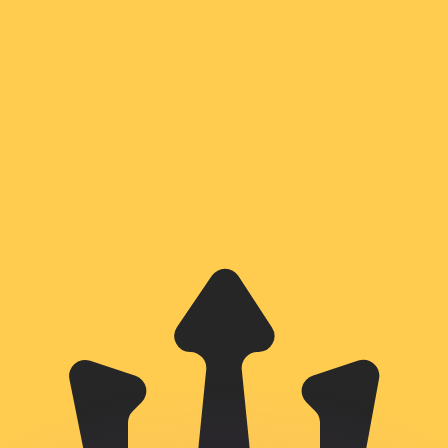
Wir schlagen Konkurrenzkurse.
ies dient nur zu Informationszwecken. Diesen Kurs erhalt
annst?