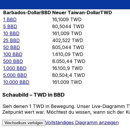
Rate information of BBD/TWD currency pair
Barbados-Dollar
BBD
Neuer Taiwan-Dollar
TWD
1
BBD
16,1009
TWD
5
BBD
80,5044
TWD
10
BBD
161,009
TWD
25
BBD
402,522
TWD
50
BBD
805,044
TWD
100
BBD
1.610,09
TWD
500
BBD
8.050,44
TWD
1.000
BBD
16.100,9
TWD
5.000
BBD
80.504,4
TWD
10.000
BBD
161.009
TWD
Schaubild – TWD in BBD
Sieh deinen 1 TWD in Bewegung. Unser Live-Diagramm TWD
Zeitpunkt wert war. Möchtest du wissen, wann sich der Ku
Vollständiges Diagramm anzeigen
Wechselkurs verfolgen