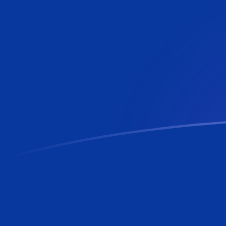
TWD zu BBD heutige Wechselkurse
Von Neuer Taiwan-Dollar in Barbados-Dollar umrechn
Rate information of TWD/BBD currency pair
Neuer Taiwan-Dollar
TWD
Barbados-Dollar
BBD
1
TWD
0,0621084
BBD
5
TWD
0,310542
BBD
10
TWD
0,621084
BBD
25
TWD
1,55271
BBD
50
TWD
3,10542
BBD
100
TWD
6,21084
BBD
500
TWD
31,0542
BBD
1.000
TWD
62,1084
BBD
5.000
TWD
310,542
BBD
10.000
TWD
621,084
BBD
Von Barbados-Dollar in Neuer Taiwan-Dollar umrechn