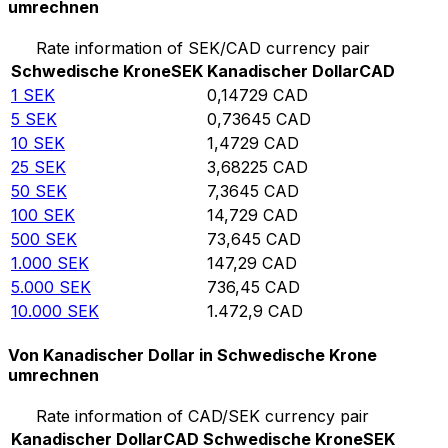
umrechnen
Rate information of SEK/CAD currency pair
Schwedische Krone
SEK
Kanadischer Dollar
CAD
1
SEK
0,14729
CAD
5
SEK
0,73645
CAD
10
SEK
1,4729
CAD
25
SEK
3,68225
CAD
50
SEK
7,3645
CAD
100
SEK
14,729
CAD
500
SEK
73,645
CAD
1.000
SEK
147,29
CAD
5.000
SEK
736,45
CAD
10.000
SEK
1.472,9
CAD
Von Kanadischer Dollar in Schwedische Krone
umrechnen
Rate information of CAD/SEK currency pair
Kanadischer Dollar
CAD
Schwedische Krone
SEK