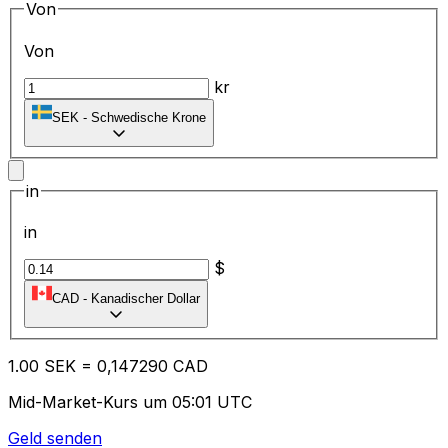
Von
Von
kr
SEK
-
Schwedische Krone
in
in
$
CAD
-
Kanadischer Dollar
1.00
SEK
=
0,
147290
CAD
Mid-Market-Kurs um 05:01 UTC
Geld senden