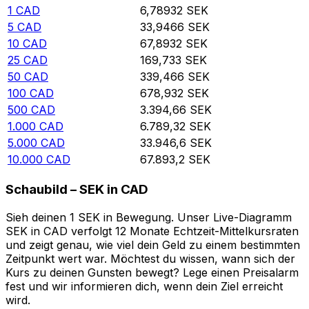
1
CAD
6,78932
SEK
5
CAD
33,9466
SEK
10
CAD
67,8932
SEK
25
CAD
169,733
SEK
50
CAD
339,466
SEK
100
CAD
678,932
SEK
500
CAD
3.394,66
SEK
1.000
CAD
6.789,32
SEK
5.000
CAD
33.946,6
SEK
10.000
CAD
67.893,2
SEK
Schaubild – SEK in CAD
Sieh deinen 1 SEK in Bewegung. Unser Live-Diagramm
SEK in CAD verfolgt 12 Monate Echtzeit-Mittelkursraten
und zeigt genau, wie viel dein Geld zu einem bestimmten
Zeitpunkt wert war. Möchtest du wissen, wann sich der
Kurs zu deinen Gunsten bewegt? Lege einen Preisalarm
fest und wir informieren dich, wenn dein Ziel erreicht
wird.