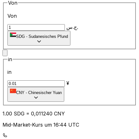
Von
Von
ج.س.
SDG
-
Sudanesisches Pfund
in
in
¥
CNY
-
Chinesischer Yuan
1.00
SDG
=
0,
011240
CNY
Mid-Market-Kurs um 16:44 UTC