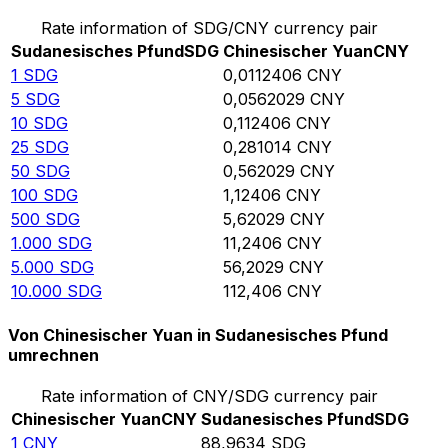
Rate information of SDG/CNY currency pair
Sudanesisches Pfund
SDG
Chinesischer Yuan
CNY
1
SDG
0,0112406
CNY
5
SDG
0,0562029
CNY
10
SDG
0,112406
CNY
25
SDG
0,281014
CNY
50
SDG
0,562029
CNY
100
SDG
1,12406
CNY
500
SDG
5,62029
CNY
1.000
SDG
11,2406
CNY
5.000
SDG
56,2029
CNY
10.000
SDG
112,406
CNY
Von Chinesischer Yuan in Sudanesisches Pfund
umrechnen
Rate information of CNY/SDG currency pair
Chinesischer Yuan
CNY
Sudanesisches Pfund
SDG
1
CNY
88,9634
SDG