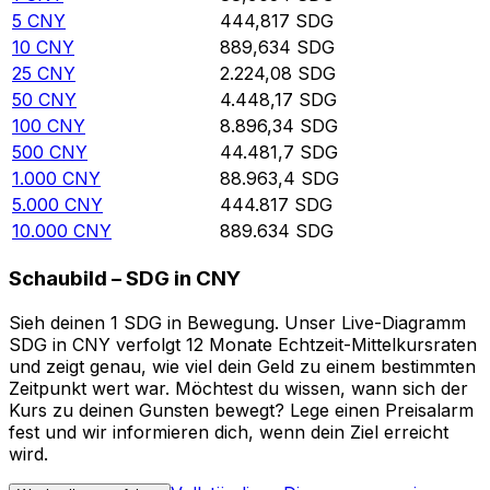
5
CNY
444,817
SDG
10
CNY
889,634
SDG
25
CNY
2.224,08
SDG
50
CNY
4.448,17
SDG
100
CNY
8.896,34
SDG
500
CNY
44.481,7
SDG
1.000
CNY
88.963,4
SDG
5.000
CNY
444.817
SDG
10.000
CNY
889.634
SDG
Schaubild – SDG in CNY
Sieh deinen 1 SDG in Bewegung. Unser Live-Diagramm
SDG in CNY verfolgt 12 Monate Echtzeit-Mittelkursraten
und zeigt genau, wie viel dein Geld zu einem bestimmten
Zeitpunkt wert war. Möchtest du wissen, wann sich der
Kurs zu deinen Gunsten bewegt? Lege einen Preisalarm
fest und wir informieren dich, wenn dein Ziel erreicht
wird.