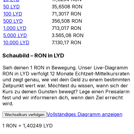
50
LYD
35,6508
RON
100
LYD
71,3017
RON
500
LYD
356,508
RON
1.000
LYD
713,017
RON
5.000
LYD
3.565,08
RON
10.000
LYD
7.130,17
RON
Schaubild – RON in LYD
Sieh deinen 1 RON in Bewegung. Unser Live-Diagramm
RON in LYD verfolgt 12 Monate Echtzeit-Mittelkursraten
und zeigt genau, wie viel dein Geld zu einem bestimmten
Zeitpunkt wert war. Möchtest du wissen, wann sich der
Kurs zu deinen Gunsten bewegt? Lege einen Preisalarm
fest und wir informieren dich, wenn dein Ziel erreicht
wird.
Vollständiges Diagramm anzeigen
Wechselkurs verfolgen
1 RON = 1,40249 LYD