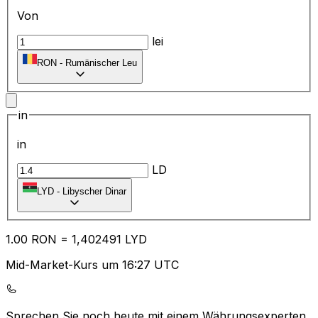
Von
lei
RON
-
Rumänischer Leu
in
in
LD
LYD
-
Libyscher Dinar
1.00
RON
=
1,
402491
LYD
Mid-Market-Kurs um 16:27 UTC
Sprechen Sie noch heute mit einem Währungsexperten.