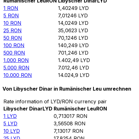
Rumänischer Leu
RON
Libyscher Dinar
LYD
1
RON
1,40249
LYD
5
RON
7,01246
LYD
10
RON
14,0249
LYD
25
RON
35,0623
LYD
50
RON
70,1246
LYD
100
RON
140,249
LYD
500
RON
701,246
LYD
1.000
RON
1.402,49
LYD
5.000
RON
7.012,46
LYD
10.000
RON
14.024,9
LYD
Von Libyscher Dinar in Rumänischer Leu umrechnen
Rate information of LYD/RON currency pair
Libyscher Dinar
LYD
Rumänischer Leu
RON
1
LYD
0,713017
RON
5
LYD
3,56508
RON
10
LYD
7,13017
RON
25
LYD
17,8254
RON