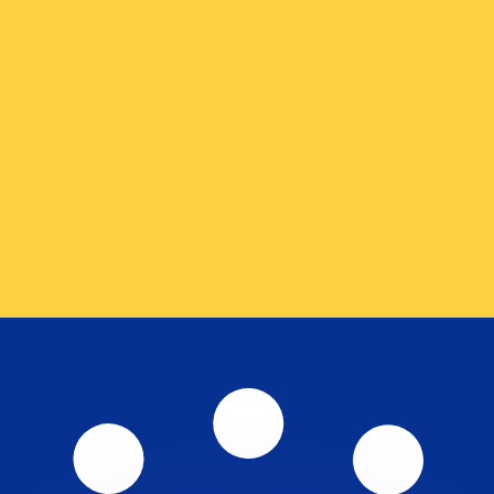
Wir schlagen Konkurrenzkurse.
ies dient nur zu Informationszwecken. Diesen Kurs erhalt
annst?