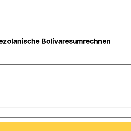
enezolanische Bolívaresumrechnen