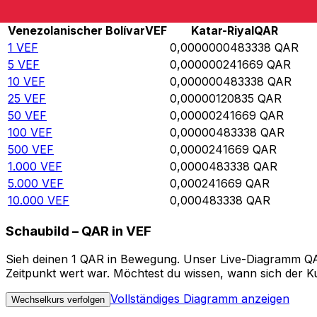
Rate information of VEF/QAR currency pair
Venezolanischer Bolívar
VEF
Katar-Riyal
QAR
1
VEF
0,0000000483338
QAR
5
VEF
0,000000241669
QAR
10
VEF
0,000000483338
QAR
25
VEF
0,00000120835
QAR
50
VEF
0,00000241669
QAR
100
VEF
0,00000483338
QAR
500
VEF
0,0000241669
QAR
1.000
VEF
0,0000483338
QAR
5.000
VEF
0,000241669
QAR
10.000
VEF
0,000483338
QAR
Schaubild – QAR in VEF
Sieh deinen 1 QAR in Bewegung. Unser Live-Diagramm QAR 
Zeitpunkt wert war. Möchtest du wissen, wann sich der Ku
Vollständiges Diagramm anzeigen
Wechselkurs verfolgen