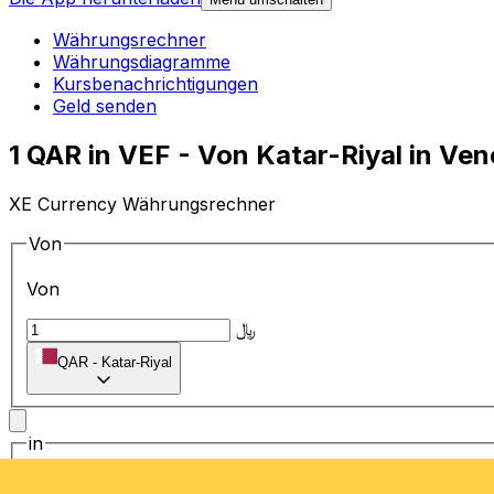
Währungsrechner
Währungsdiagramme
Kursbenachrichtigungen
Geld senden
1 QAR in VEF - Von Katar-Riyal in V
XE Currency Währungsrechner
Von
Von
﷼
QAR
-
Katar-Riyal
in
in