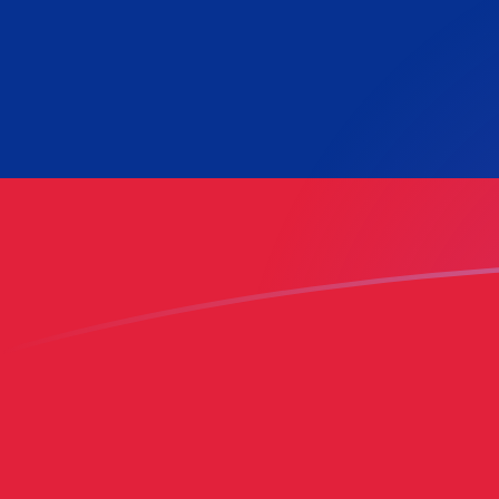
QAR zu VEF heutige Wechselkurse
Von Katar-Riyal in Venezolanischer Bolívar umrechnen
Rate information of QAR/VEF currency pair
Katar-Riyal
QAR
Venezolanischer Bolívar
VEF
1
QAR
20.689.400
VEF
5
QAR
103.447.000
VEF
10
QAR
206.894.000
VEF
25
QAR
517.236.000
VEF
50
QAR
1.034.470.000
VEF
100
QAR
2.068.940.000
VEF
500
QAR
10.344.700.000
VEF
1.000
QAR
20.689.400.000
VEF
5.000
QAR
103.447.000.000
VEF
10.000
QAR
206.894.000.000
VEF
Von Venezolanischer Bolívar in Katar-Riyal umrechnen