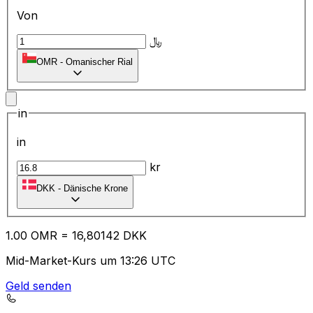
Von
﷼
OMR
-
Omanischer Rial
in
in
kr
DKK
-
Dänische Krone
1.00
OMR
=
16
,80142
DKK
Mid-Market-Kurs um 13:26 UTC
Geld senden