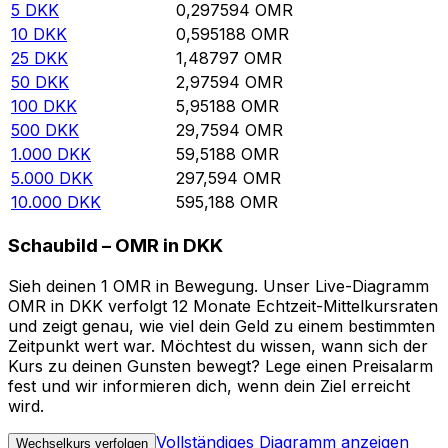
5
DKK
0,297594
OMR
10
DKK
0,595188
OMR
25
DKK
1,48797
OMR
50
DKK
2,97594
OMR
100
DKK
5,95188
OMR
500
DKK
29,7594
OMR
1.000
DKK
59,5188
OMR
5.000
DKK
297,594
OMR
10.000
DKK
595,188
OMR
Schaubild – OMR in DKK
Sieh deinen 1 OMR in Bewegung. Unser Live-Diagramm
OMR in DKK verfolgt 12 Monate Echtzeit-Mittelkursraten
und zeigt genau, wie viel dein Geld zu einem bestimmten
Zeitpunkt wert war. Möchtest du wissen, wann sich der
Kurs zu deinen Gunsten bewegt? Lege einen Preisalarm
fest und wir informieren dich, wenn dein Ziel erreicht
wird.
Vollständiges Diagramm anzeigen
Wechselkurs verfolgen