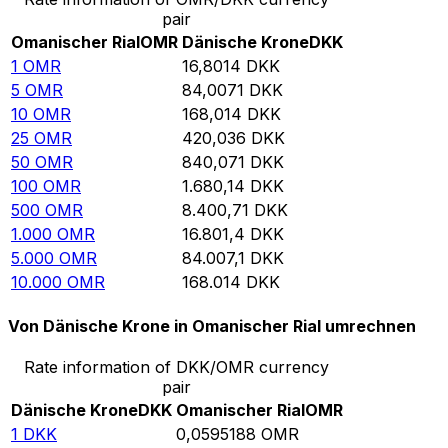
pair
Omanischer Rial
OMR
Dänische Krone
DKK
1
OMR
16,8014
DKK
5
OMR
84,0071
DKK
10
OMR
168,014
DKK
25
OMR
420,036
DKK
50
OMR
840,071
DKK
100
OMR
1.680,14
DKK
500
OMR
8.400,71
DKK
1.000
OMR
16.801,4
DKK
5.000
OMR
84.007,1
DKK
10.000
OMR
168.014
DKK
Von Dänische Krone in Omanischer Rial umrechnen
Rate information of DKK/OMR currency
pair
Dänische Krone
DKK
Omanischer Rial
OMR
1
DKK
0,0595188
OMR