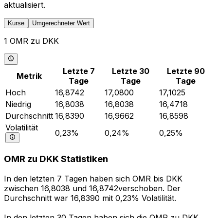
aktualisiert.
Kurse
Umgerechneter Wert
1 OMR zu DKK
Letzte 7
Letzte 30
Letzte 90
Metrik
Tage
Tage
Tage
Hoch
16,8742
17,0800
17,1025
Niedrig
16,8038
16,8038
16,4718
Durchschnitt
16,8390
16,9662
16,8598
Volatilität
0,23%
0,24%
0,25%
OMR zu DKK Statistiken
In den letzten 7 Tagen haben sich OMR bis DKK
zwischen 16,8038 und 16,8742verschoben. Der
Durchschnitt war 16,8390 mit 0,23% Volatilität.
In den letzten 30 Tagen haben sich die OMR zu DKK