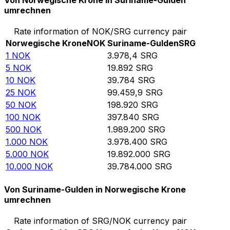
Von Norwegische Krone in Suriname-Gulden
umrechnen
Rate information of NOK/SRG currency pair
Norwegische Krone
NOK
Suriname-Gulden
SRG
1
NOK
3.978,4
SRG
5
NOK
19.892
SRG
10
NOK
39.784
SRG
25
NOK
99.459,9
SRG
50
NOK
198.920
SRG
100
NOK
397.840
SRG
500
NOK
1.989.200
SRG
1.000
NOK
3.978.400
SRG
5.000
NOK
19.892.000
SRG
10.000
NOK
39.784.000
SRG
Von Suriname-Gulden in Norwegische Krone
umrechnen
Rate information of SRG/NOK currency pair