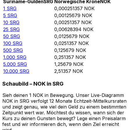
Suriname-Gulden
SRG
Norwegische Krone
NOK
1
SRG
0,000251357
NOK
5
SRG
0,00125679
NOK
10
SRG
0,00251357
NOK
25
SRG
0,00628394
NOK
50
SRG
0,0125679
NOK
100
SRG
0,0251357
NOK
500
SRG
0,125679
NOK
1.000
SRG
0,251357
NOK
5.000
SRG
1,25679
NOK
10.000
SRG
2,51357
NOK
Schaubild – NOK in SRG
Sieh deinen 1 NOK in Bewegung. Unser Live-Diagramm
NOK in SRG verfolgt 12 Monate Echtzeit-Mittelkursraten
und zeigt genau, wie viel dein Geld zu einem bestimmten
Zeitpunkt wert war. Möchtest du wissen, wann sich der
Kurs zu deinen Gunsten bewegt? Lege einen Preisalarm
fest und wir informieren dich, wenn dein Ziel erreicht