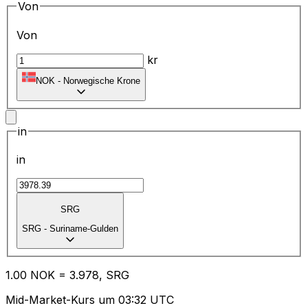
Von
Von
kr
NOK
-
Norwegische Krone
in
in
SRG
SRG
-
Suriname-Gulden
1.00
NOK
=
3.97
8,
SRG
Mid-Market-Kurs um 03:32 UTC