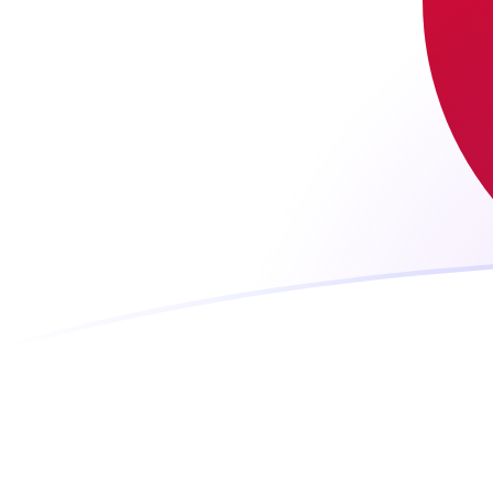
MXN zu JPY heutige Wechselkurse
Von Mexikanischer Peso in Japanischer Yen umrechne
Rate information of MXN/JPY currency pair
Mexikanischer Peso
MXN
Japanischer Yen
JPY
1
MXN
9,20957
JPY
5
MXN
46,0479
JPY
10
MXN
92,0957
JPY
25
MXN
230,239
JPY
50
MXN
460,479
JPY
100
MXN
920,957
JPY
500
MXN
4.604,79
JPY
1.000
MXN
9.209,57
JPY
5.000
MXN
46.047,9
JPY
10.000
MXN
92.095,7
JPY
Von Japanischer Yen in Mexikanischer Peso umrechne