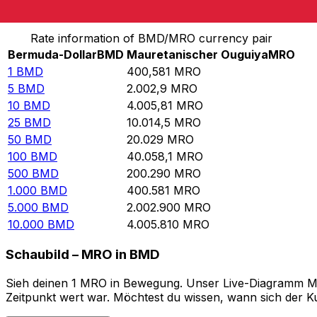
Von Bermuda-Dollar in Mauretanischer Ouguiya umre
Rate information of BMD/MRO currency pair
Bermuda-Dollar
BMD
Mauretanischer Ouguiya
MRO
1
BMD
400,581
MRO
5
BMD
2.002,9
MRO
10
BMD
4.005,81
MRO
25
BMD
10.014,5
MRO
50
BMD
20.029
MRO
100
BMD
40.058,1
MRO
500
BMD
200.290
MRO
1.000
BMD
400.581
MRO
5.000
BMD
2.002.900
MRO
10.000
BMD
4.005.810
MRO
Schaubild – MRO in BMD
Sieh deinen 1 MRO in Bewegung. Unser Live-Diagramm MRO
Zeitpunkt wert war. Möchtest du wissen, wann sich der Ku