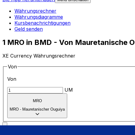
Währungsrechner
Währungsdiagramme
Kursbenachrichtigungen
Geld senden
1 MRO in BMD - Von Mauretanische O
XE Currency Währungsrechner
Von
Von
UM
MRO
MRO
-
Mauretanischer Ouguiya
in