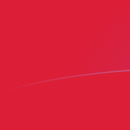
MRO zu BMD heutige Wechselkurse
Von Mauretanischer Ouguiya in Bermuda-Dollar umre
Rate information of MRO/BMD currency pair
Mauretanischer Ouguiya
MRO
Bermuda-Dollar
BMD
1
MRO
0,00249638
BMD
5
MRO
0,0124819
BMD
10
MRO
0,0249638
BMD
25
MRO
0,0624094
BMD
50
MRO
0,124819
BMD
100
MRO
0,249638
BMD
500
MRO
1,24819
BMD
1.000
MRO
2,49638
BMD
5.000
MRO
12,4819
BMD
10.000
MRO
24,9638
BMD