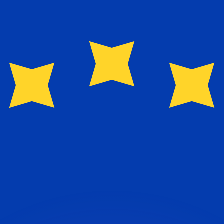
Wir schlagen Konkurrenzkurse.
ies dient nur zu Informationszwecken. Diesen Kurs erhalt
annst?