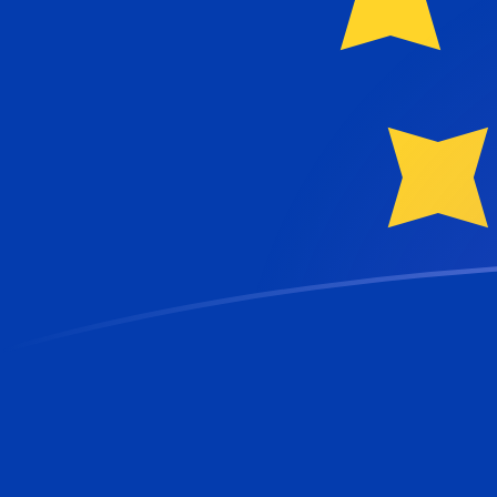
KMF zu EUR heutige Wechselkurse
Von Komoren-Franc in Euro umrechnen
Rate information of KMF/EUR
currency pair
Komoren-Franc
KMF
Euro
EUR
1
KMF
0,00203265
EUR
5
KMF
0,0101633
EUR
10
KMF
0,0203265
EUR
25
KMF
0,0508163
EUR
50
KMF
0,101633
EUR
100
KMF
0,203265
EUR
500
KMF
1,01633
EUR
1.000
KMF
2,03265
EUR
5.000
KMF
10,1633
EUR
10.000
KMF
20,3265
EUR
Von Euro in Komoren-Franc umrechnen