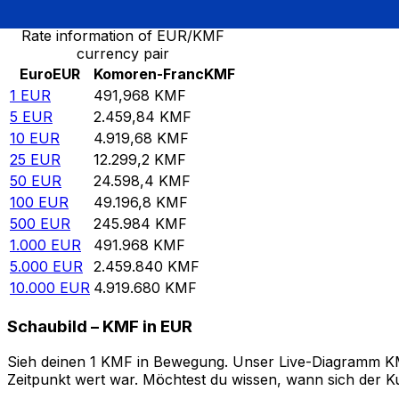
Rate information of EUR/KMF
currency pair
Euro
EUR
Komoren-Franc
KMF
1
EUR
491,968
KMF
5
EUR
2.459,84
KMF
10
EUR
4.919,68
KMF
25
EUR
12.299,2
KMF
50
EUR
24.598,4
KMF
100
EUR
49.196,8
KMF
500
EUR
245.984
KMF
1.000
EUR
491.968
KMF
5.000
EUR
2.459.840
KMF
10.000
EUR
4.919.680
KMF
Schaubild – KMF in EUR
Sieh deinen 1 KMF in Bewegung. Unser Live-Diagramm KMF 
Zeitpunkt wert war. Möchtest du wissen, wann sich der Ku