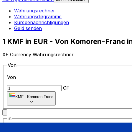
Währungsrechner
Währungsdiagramme
Kursbenachrichtigungen
Geld senden
1 KMF in EUR - Von Komoren-Franc i
XE Currency Währungsrechner
Von
Von
CF
KMF
-
Komoren-Franc
in
in