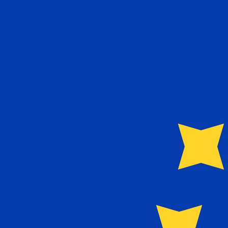
€
EUR
-
Euro
1.00
KMF
=
0,
002032
EUR
Mid-Market-Kurs um 10:13 UTC
Sprechen Sie noch heute mit einem Währungsexperten.
Termin für ein Gespräch vereinbaren
Wir verwenden den Mittelkurs für unseren Umrechner. D
Wusstest du, dass du mit Xe Geld ins Ausland schicken k
Melde dich noch heute an