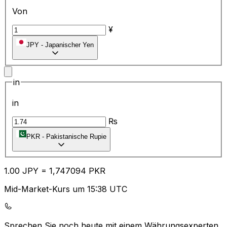
Von
¥
JPY
-
Japanischer Yen
in
in
₨
PKR
-
Pakistanische Rupie
1.00
JPY
=
1,
747094
PKR
Mid-Market-Kurs um 15:38 UTC
Sprechen Sie noch heute mit einem Währungsexperten.