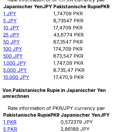
Japanischer Yen
JPY
Pakistanische Rupie
PKR
1
JPY
1,74709
PKR
5
JPY
8,73547
PKR
10
JPY
17,4709
PKR
25
JPY
43,6774
PKR
50
JPY
87,3547
PKR
100
JPY
174,709
PKR
500
JPY
873,547
PKR
1.000
JPY
1.747,09
PKR
5.000
JPY
8.735,47
PKR
10.000
JPY
17.470,9
PKR
Von Pakistanische Rupie in Japanischer Yen
umrechnen
Rate information of PKR/JPY currency pair
Pakistanische Rupie
PKR
Japanischer Yen
JPY
1
PKR
0,572379
JPY
5
PKR
2,86189
JPY