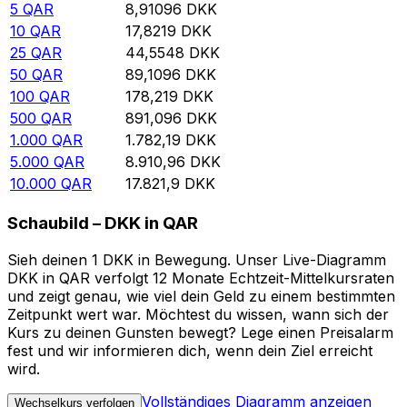
5
QAR
8,91096
DKK
10
QAR
17,8219
DKK
25
QAR
44,5548
DKK
50
QAR
89,1096
DKK
100
QAR
178,219
DKK
500
QAR
891,096
DKK
1.000
QAR
1.782,19
DKK
5.000
QAR
8.910,96
DKK
10.000
QAR
17.821,9
DKK
Schaubild – DKK in QAR
Sieh deinen 1 DKK in Bewegung. Unser Live-Diagramm
DKK in QAR verfolgt 12 Monate Echtzeit-Mittelkursraten
und zeigt genau, wie viel dein Geld zu einem bestimmten
Zeitpunkt wert war. Möchtest du wissen, wann sich der
Kurs zu deinen Gunsten bewegt? Lege einen Preisalarm
fest und wir informieren dich, wenn dein Ziel erreicht
wird.
Vollständiges Diagramm anzeigen
Wechselkurs verfolgen