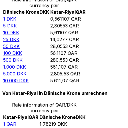
currency pair
Dänische Krone
DKK
Katar-Riyal
QAR
1
DKK
0,561107
QAR
5
DKK
2,80553
QAR
10
DKK
5,61107
QAR
25
DKK
14,0277
QAR
50
DKK
28,0553
QAR
100
DKK
56,1107
QAR
500
DKK
280,553
QAR
1.000
DKK
561,107
QAR
5.000
DKK
2.805,53
QAR
10.000
DKK
5.611,07
QAR
Von Katar-Riyal in Dänische Krone umrechnen
Rate information of QAR/DKK
currency pair
Katar-Riyal
QAR
Dänische Krone
DKK
1
QAR
1,78219
DKK