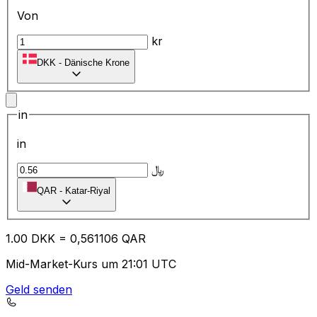
Von
kr
DKK
-
Dänische Krone
in
in
﷼
QAR
-
Katar-Riyal
1.00
DKK
=
0,
561106
QAR
Mid-Market-Kurs um 21:01 UTC
Geld senden