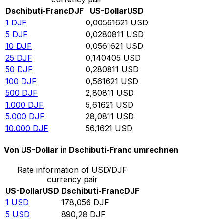
Dschibuti-Franc
DJF
US-Dollar
USD
1
DJF
0,00561621
USD
5
DJF
0,0280811
USD
10
DJF
0,0561621
USD
25
DJF
0,140405
USD
50
DJF
0,280811
USD
100
DJF
0,561621
USD
500
DJF
2,80811
USD
1.000
DJF
5,61621
USD
5.000
DJF
28,0811
USD
10.000
DJF
56,1621
USD
Von US-Dollar in Dschibuti-Franc umrechnen
Rate information of USD/DJF
currency pair
US-Dollar
USD
Dschibuti-Franc
DJF
1
USD
178,056
DJF
5
USD
890,28
DJF