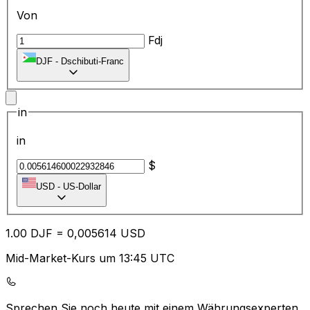
Von
Fdj
DJF
-
Dschibuti-Franc
in
in
$
USD
-
US-Dollar
1.00
DJF
=
0,
005614
USD
Mid-Market-Kurs um 13:45 UTC
Sprechen Sie noch heute mit einem Währungsexperten.