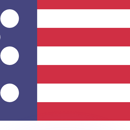
Wir schlagen Konkurrenzkurse.
ies dient nur zu Informationszwecken. Diesen Kurs erhalt
annst?