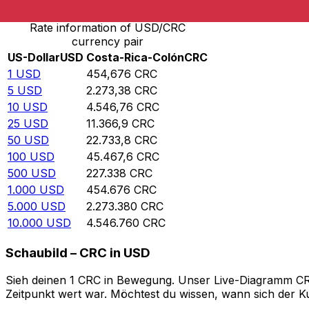
Rate information of USD/CRC
currency pair
US-Dollar
USD
Costa-Rica-Colón
CRC
1
USD
454,676
CRC
5
USD
2.273,38
CRC
10
USD
4.546,76
CRC
25
USD
11.366,9
CRC
50
USD
22.733,8
CRC
100
USD
45.467,6
CRC
500
USD
227.338
CRC
1.000
USD
454.676
CRC
5.000
USD
2.273.380
CRC
10.000
USD
4.546.760
CRC
Schaubild – CRC in USD
Sieh deinen 1 CRC in Bewegung. Unser Live-Diagramm CRC 
Zeitpunkt wert war. Möchtest du wissen, wann sich der Ku