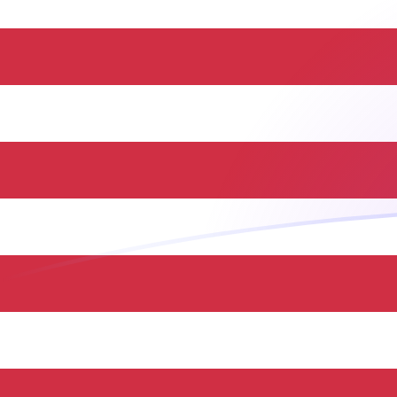
CRC zu USD heutige Wechselkurse
Von Costa-Rica-Colón in US-Dollar umrechnen
Rate information of CRC/USD currency
pair
Costa-Rica-Colón
CRC
US-Dollar
USD
1
CRC
0,00219937
USD
5
CRC
0,0109969
USD
10
CRC
0,0219937
USD
25
CRC
0,0549843
USD
50
CRC
0,109969
USD
100
CRC
0,219937
USD
500
CRC
1,09969
USD
1.000
CRC
2,19937
USD
5.000
CRC
10,9969
USD
10.000
CRC
21,9937
USD
Von US-Dollar in Costa-Rica-Colón umrechnen