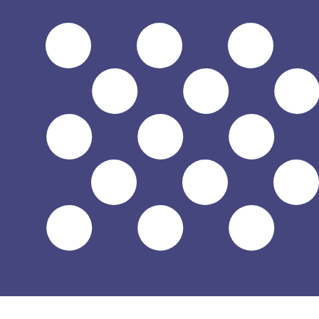
$
USD
-
US-Dollar
1.00
CRC
=
0,
002199
USD
Mid-Market-Kurs um 19:15 UTC
Sprechen Sie noch heute mit einem Währungsexperten.
Termin für ein Gespräch vereinbaren
Wir verwenden den Mittelkurs für unseren Umrechner. D
Wusstest du, dass du mit Xe Geld ins Ausland schicken k
Melde dich noch heute an