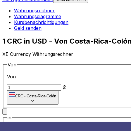
Währungsrechner
Währungsdiagramme
Kursbenachrichtigungen
Geld senden
1 CRC in USD - Von Costa-Rica-Coló
XE Currency Währungsrechner
Von
Von
₡
CRC
-
Costa-Rica-Colón
in
in