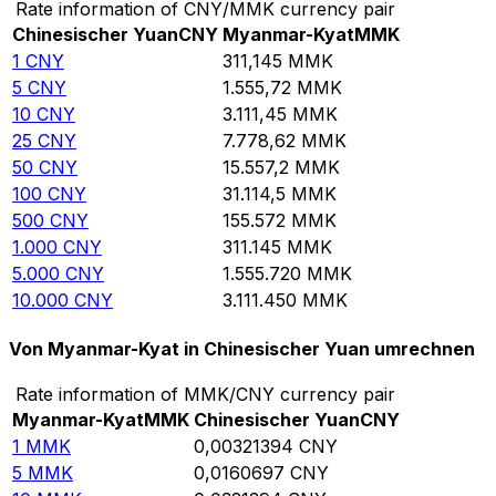
Rate information of CNY/MMK currency pair
Chinesischer Yuan
CNY
Myanmar-Kyat
MMK
1
CNY
311,145
MMK
5
CNY
1.555,72
MMK
10
CNY
3.111,45
MMK
25
CNY
7.778,62
MMK
50
CNY
15.557,2
MMK
100
CNY
31.114,5
MMK
500
CNY
155.572
MMK
1.000
CNY
311.145
MMK
5.000
CNY
1.555.720
MMK
10.000
CNY
3.111.450
MMK
Von Myanmar-Kyat in Chinesischer Yuan umrechnen
Rate information of MMK/CNY currency pair
Myanmar-Kyat
MMK
Chinesischer Yuan
CNY
1
MMK
0,00321394
CNY
5
MMK
0,0160697
CNY