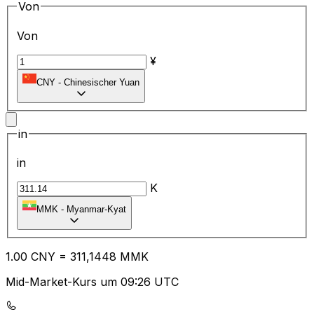
Von
Von
¥
CNY
-
Chinesischer Yuan
in
in
K
MMK
-
Myanmar-Kyat
1.00
CNY
=
31
1,1448
MMK
Mid-Market-Kurs um 09:26 UTC