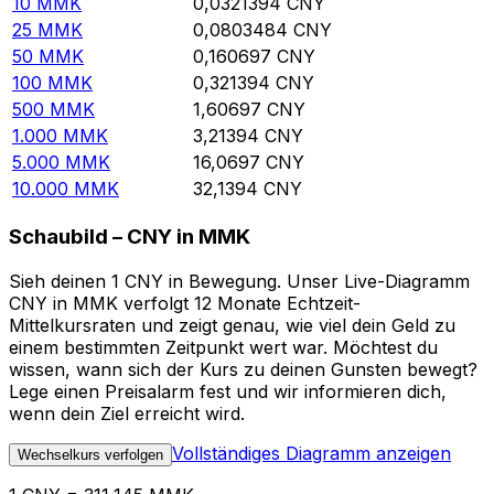
10
MMK
0,0321394
CNY
25
MMK
0,0803484
CNY
50
MMK
0,160697
CNY
100
MMK
0,321394
CNY
500
MMK
1,60697
CNY
1.000
MMK
3,21394
CNY
5.000
MMK
16,0697
CNY
10.000
MMK
32,1394
CNY
Schaubild – CNY in MMK
Sieh deinen 1 CNY in Bewegung. Unser Live-Diagramm
CNY in MMK verfolgt 12 Monate Echtzeit-
Mittelkursraten und zeigt genau, wie viel dein Geld zu
einem bestimmten Zeitpunkt wert war. Möchtest du
wissen, wann sich der Kurs zu deinen Gunsten bewegt?
Lege einen Preisalarm fest und wir informieren dich,
wenn dein Ziel erreicht wird.
Vollständiges Diagramm anzeigen
Wechselkurs verfolgen