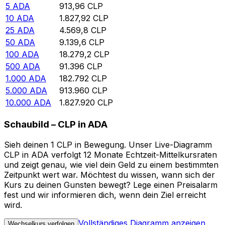
5
ADA
913,96
CLP
10
ADA
1.827,92
CLP
25
ADA
4.569,8
CLP
50
ADA
9.139,6
CLP
100
ADA
18.279,2
CLP
500
ADA
91.396
CLP
1.000
ADA
182.792
CLP
5.000
ADA
913.960
CLP
10.000
ADA
1.827.920
CLP
Schaubild – CLP in ADA
Sieh deinen 1 CLP in Bewegung. Unser Live-Diagramm
CLP in ADA verfolgt 12 Monate Echtzeit-Mittelkursraten
und zeigt genau, wie viel dein Geld zu einem bestimmten
Zeitpunkt wert war. Möchtest du wissen, wann sich der
Kurs zu deinen Gunsten bewegt? Lege einen Preisalarm
fest und wir informieren dich, wenn dein Ziel erreicht
wird.
Vollständiges Diagramm anzeigen
Wechselkurs verfolgen