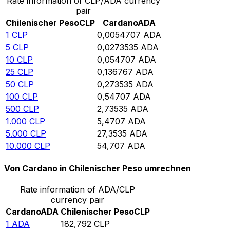
Rate information of CLP/ADA currency
pair
Chilenischer Peso
CLP
Cardano
ADA
1
CLP
0,0054707
ADA
5
CLP
0,0273535
ADA
10
CLP
0,054707
ADA
25
CLP
0,136767
ADA
50
CLP
0,273535
ADA
100
CLP
0,54707
ADA
500
CLP
2,73535
ADA
1.000
CLP
5,4707
ADA
5.000
CLP
27,3535
ADA
10.000
CLP
54,707
ADA
Von Cardano in Chilenischer Peso umrechnen
Rate information of ADA/CLP
currency pair
Cardano
ADA
Chilenischer Peso
CLP
1
ADA
182,792
CLP