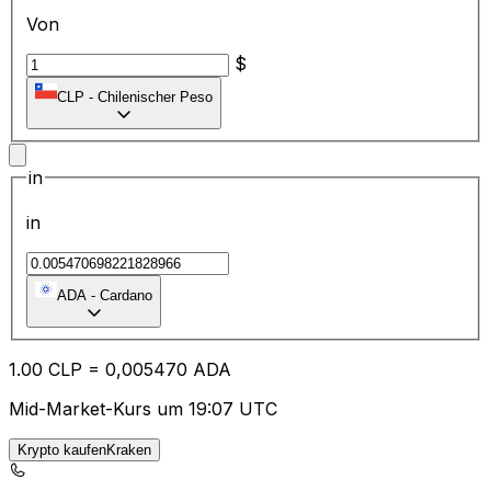
Von
$
CLP
-
Chilenischer Peso
in
in
ADA
-
Cardano
1.00
CLP
=
0,
005470
ADA
Mid-Market-Kurs um 19:07 UTC
Krypto kaufenKraken